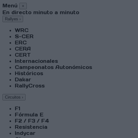
Menú
×
En directo minuto a minuto
Rallyes
›
WRC
S-CER
ERC
CERA
CERT
Internacionales
Campeonatos Autonómicos
Históricos
Dakar
RallyCross
Circuitos
›
F1
Fórmula E
F2 / F3 / F4
Resistencia
Indycar