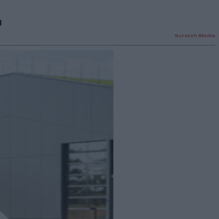
8
Scratch Media