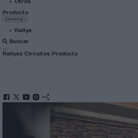
Otros
Producto
Simracing
›
Rallye
Buscar
Abrir menú
Rallyes
Circuitos
Producto