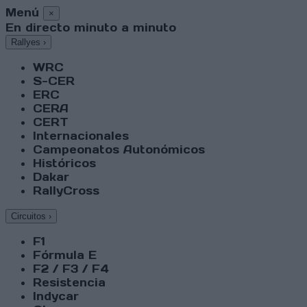
Menú
×
En directo minuto a minuto
Rallyes
›
WRC
S-CER
ERC
CERA
CERT
Internacionales
Campeonatos Autonómicos
Históricos
Dakar
RallyCross
Circuitos
›
F1
Fórmula E
F2 / F3 / F4
Resistencia
Indycar