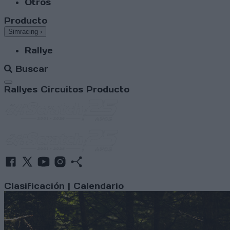
Otros
Producto
Simracing
›
Rallye
Buscar
Abrir menú
Rallyes
Circuitos
Producto
Clasificación
|
Calendario