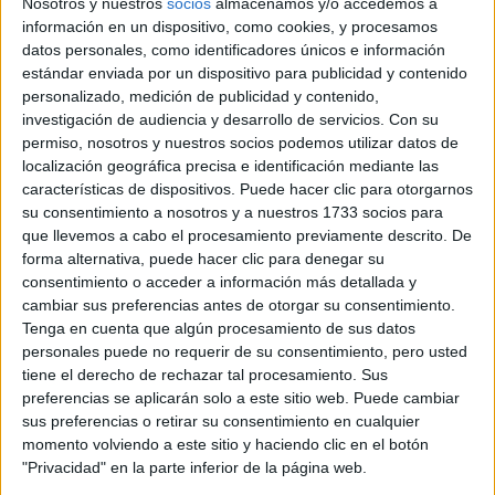
Nosotros y nuestros
socios
almacenamos y/o accedemos a
13 - 14 de Marzo
información en un dispositivo, como cookies, y procesamos
Tierra | 1 dia | 8 tramos
datos personales, como identificadores únicos e información
estándar enviada por un dispositivo para publicidad y contenido
WRC - Safari Rally Kenia
personalizado, medición de publicidad y contenido,
investigación de audiencia y desarrollo de servicios.
Con su
12 - 15 de marzo
permiso, nosotros y nuestros socios podemos utilizar datos de
localización geográfica precisa e identificación mediante las
Tierra | 4 dias | 20 tramos
características de dispositivos. Puede hacer clic para otorgarnos
WRC - Rallye Suecia
su consentimiento a nosotros y a nuestros 1733 socios para
que llevemos a cabo el procesamiento previamente descrito. De
12 - 15 de febrero
forma alternativa, puede hacer clic para denegar su
consentimiento o acceder a información más detallada y
Nieve | 4 dias | 18 tramos
cambiar sus preferencias antes de otorgar su consentimiento.
WRC - Rallye Monte-Carlo
Tenga en cuenta que algún procesamiento de sus datos
personales puede no requerir de su consentimiento, pero usted
22 - 25 de enero
tiene el derecho de rechazar tal procesamiento. Sus
preferencias se aplicarán solo a este sitio web. Puede cambiar
Asfalto / Hielo | 4 dias | 17 tramos
sus preferencias o retirar su consentimiento en cualquier
momento volviendo a este sitio y haciendo clic en el botón
"Privacidad" en la parte inferior de la página web.