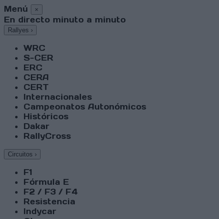
Menú
×
En directo minuto a minuto
Rallyes
›
WRC
S-CER
ERC
CERA
CERT
Internacionales
Campeonatos Autonómicos
Históricos
Dakar
RallyCross
Circuitos
›
F1
Fórmula E
F2 / F3 / F4
Resistencia
Indycar