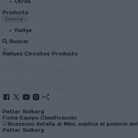
Otros
Producto
Simracing
›
Rallye
Buscar
Abrir menú
Rallyes
Circuitos
Producto
Petter Solberg
Ficha
Equipo
Clasificación
Petter Solberg