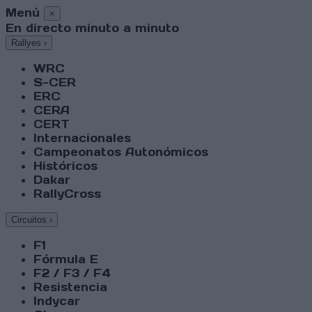
Menú
×
En directo minuto a minuto
Rallyes
›
WRC
S-CER
ERC
CERA
CERT
Internacionales
Campeonatos Autonómicos
Históricos
Dakar
RallyCross
Circuitos
›
F1
Fórmula E
F2 / F3 / F4
Resistencia
Indycar