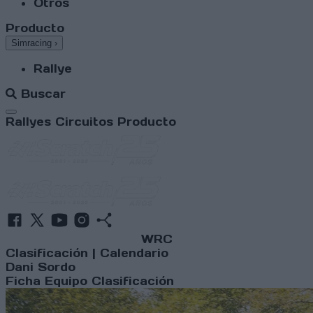
Otros
Producto
Simracing
›
Rallye
Buscar
Abrir menú
Rallyes
Circuitos
Producto
WRC
Clasificación
|
Calendario
Dani Sordo
Ficha
Equipo
Clasificación