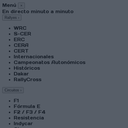
Menú
×
En directo minuto a minuto
Rallyes
›
WRC
S-CER
ERC
CERA
CERT
Internacionales
Campeonatos Autonómicos
Históricos
Dakar
RallyCross
Circuitos
›
F1
Fórmula E
F2 / F3 / F4
Resistencia
Indycar