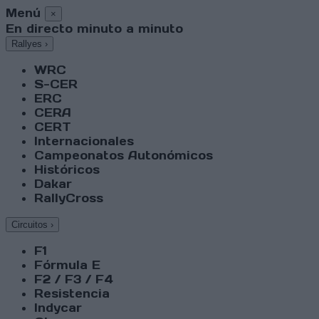
Menú
×
En directo minuto a minuto
Rallyes
›
WRC
S-CER
ERC
CERA
CERT
Internacionales
Campeonatos Autonómicos
Históricos
Dakar
RallyCross
Circuitos
›
F1
Fórmula E
F2 / F3 / F4
Resistencia
Indycar