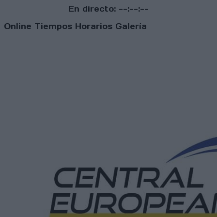
En directo:
--:--:--
Online
Tiempos
Horarios
Galería