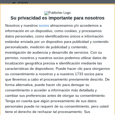
S-CER
ERC
CERA
Su privacidad es importante para nosotros
CERT
Internacionales
Nosotros y nuestros
socios
almacenamos y/o accedemos a
Campeonatos Autonómicos
información en un dispositivo, como cookies, y procesamos
Históricos
datos personales, como identificadores únicos e información
Dakar
estándar enviada por un dispositivo para publicidad y contenido
RallyCross
personalizado, medición de publicidad y contenido,
investigación de audiencia y desarrollo de servicios.
Con su
Circuitos
permiso, nosotros y nuestros socios podemos utilizar datos de
localización geográfica precisa e identificación mediante las
F1
características de dispositivos. Puede hacer clic para otorgarnos
Fórmula E
su consentimiento a nosotros y a nuestros 1733 socios para
F2 / F3 / F4
que llevemos a cabo el procesamiento previamente descrito. De
Resistencia
forma alternativa, puede hacer clic para denegar su
Indycar
consentimiento o acceder a información más detallada y
Otros
cambiar sus preferencias antes de otorgar su consentimiento.
Tenga en cuenta que algún procesamiento de sus datos
Producto
personales puede no requerir de su consentimiento, pero usted
Producto
tiene el derecho de rechazar tal procesamiento. Sus