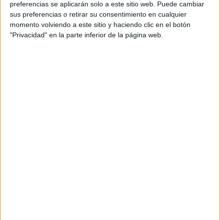
preferencias se aplicarán solo a este sitio web. Puede cambiar
Web pensada para poder ofrecer diferentes
sus preferencias o retirar su consentimiento en cualquier
productos propios y ajenos para que los
momento volviendo a este sitio y haciendo clic en el botón
aficionados los puedan adquirir
"Privacidad" en la parte inferior de la página web.
Divulgación
Dossier
Webs
Comunicados
Fotografía
Vídeos (on boards)
Redes Sociales
2026 Revista Scratch |
Contacto
|
Aviso legal
y política de privacidad
Update CMP