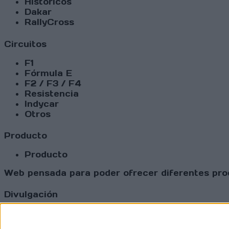
Históricos
Dakar
RallyCross
Circuitos
F1
Fórmula E
F2 / F3 / F4
Resistencia
Indycar
Otros
Producto
Producto
Web pensada para poder ofrecer diferentes prod
Divulgación
Dossier
Webs