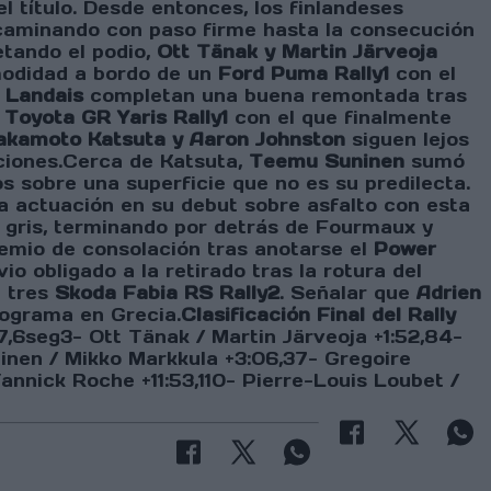
l título. Desde entonces, los finlandeses
 caminando con paso firme hasta la consecución
etando el podio,
Ott Tänak y Martin Järveoja
omodidad a bordo de un
Ford Puma Rally1
con el
 Landais
completan una buena remontada tras
Toyota GR Yaris Rally1
con el que finalmente
akamoto Katsuta y Aaron Johnston
siguen lejos
aciones.Cerca de Katsuta,
Teemu Suninen
sumó
s sobre una superficie que no es su predilecta.
 actuación en su debut sobre asfalto con esta
gris, terminando por detrás de Fourmaux y
remio de consolación tras anotarse el
Power
io obligado a la retirado tras la rotura del
 tres
Skoda Fabia RS Rally2
. Señalar que
Adrien
rograma en Grecia.
Clasificación Final del Rally
7,6seg3- Ott Tänak / Martin Järveoja +1:52,84-
nen / Mikko Markkula +3:06,37- Gregoire
annick Roche +11:53,110- Pierre-Louis Loubet /