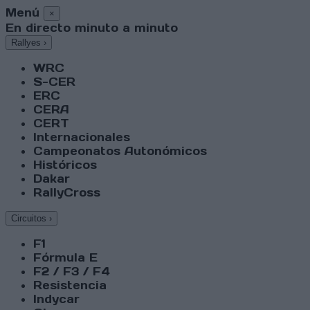
Menú
×
En directo minuto a minuto
Rallyes
›
WRC
S-CER
ERC
CERA
CERT
Internacionales
Campeonatos Autonómicos
Históricos
Dakar
RallyCross
Circuitos
›
F1
Fórmula E
F2 / F3 / F4
Resistencia
Indycar