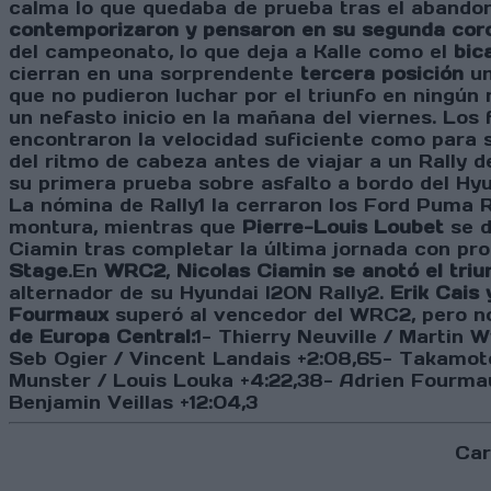
calma lo que quedaba de prueba tras el abandono
contemporizaron y pensaron en su segunda cor
del campeonato, lo que deja a Kalle como el
bic
cierran en una sorprendente
tercera posición
un
que no pudieron luchar por el triunfo en ningú
un nefasto inicio en la mañana del viernes. Los
encontraron la velocidad suficiente como para 
del ritmo de cabeza antes de viajar a un Rally
su primera prueba sobre asfalto a bordo del Hyu
La nómina de Rally1 la cerraron los Ford Puma R
montura, mientras que
Pierre-Louis Loubet
se d
Ciamin tras completar la última jornada con pr
Stage
.En
WRC2
,
Nicolas Ciamin se anotó el tri
alternador de su Hyundai I20N Rally2.
Erik Cais
Fourmaux
superó al vencedor del WRC2, pero no
de Europa Central:
1- Thierry Neuville / Martin
Seb Ogier / Vincent Landais +2:08,65- Takamot
Munster / Louis Louka +4:22,38- Adrien Fourmaux
Benjamin Veillas +12:04,3
Car