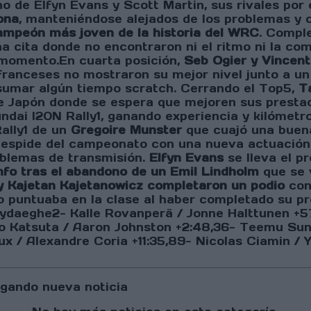
 de Elfyn Evans y Scott Martin, sus rivales por e
ona
, manteniéndose alejados de los problemas y
ampeón más joven de la historia del WRC
. Compl
a cita donde no encontraron ni el ritmo ni la c
n momento.En cuarta posición,
Seb Ogier y Vincent
 franceses no mostraron su mejor nivel junto a un
sumar algún tiempo scratch. Cerrando el Top5,
T
 de Japón donde se espera que mejoren sus prest
ndai I20N Rally1, ganando experiencia y kilómetro
ally1 de un
Gregoire Munster
que cuajó una buena
espide del campeonato con una nueva actuación 
oblemas de transmisión.
Elfyn Evans
se lleva el p
unfo tras el abandono de un Emil Lindholm
que se v
 y Kajetan Kajetanowicz completaron un podio
con
 puntuaba en la clase al haber completado su p
 Wydaeghe2- Kalle Rovanperä / Jonne Halttunen +5
o Katsuta / Aaron Johnston +2:48,36- Teemu Suni
 / Alexandre Coria +11:35,89- Nicolas Ciamin / Y
gando nueva noticia