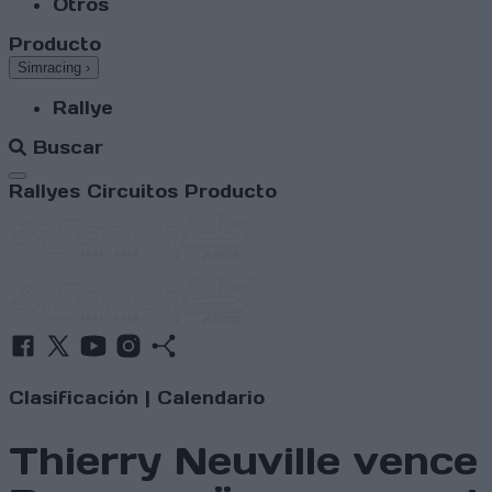
Otros
Producto
Simracing
›
Rallye
Buscar
Abrir menú
Rallyes
Circuitos
Producto
Clasificación
|
Calendario
Thierry Neuville vence 