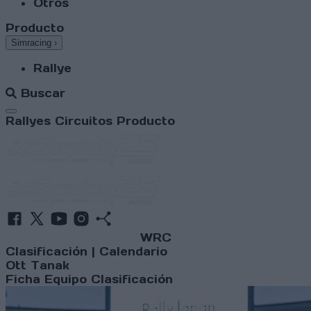
Otros
Producto
Simracing
›
Rallye
Buscar
Abrir menú
Rallyes
Circuitos
Producto
WRC
Clasificación
|
Calendario
Ott Tanak
Ficha
Equipo
Clasificación