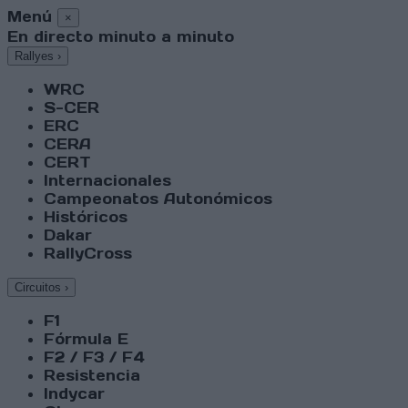
Menú
×
En directo minuto a minuto
Rallyes
›
WRC
S-CER
ERC
CERA
CERT
Internacionales
Campeonatos Autonómicos
Históricos
Dakar
RallyCross
Circuitos
›
F1
Fórmula E
F2 / F3 / F4
Resistencia
Indycar