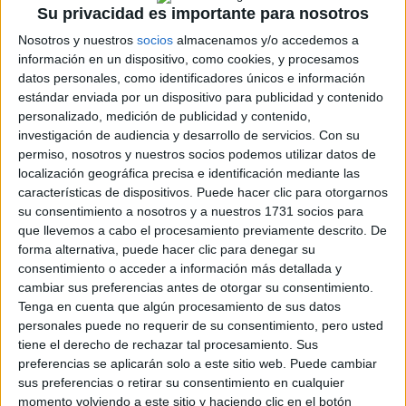
Kalle Rovanperä
Su privacidad es importante para nosotros
Nosotros y nuestros
socios
almacenamos y/o accedemos a
Un ouvreur de lujo para Kalle Rovanperä
información en un dispositivo, como cookies, y procesamos
Ander García
datos personales, como identificadores únicos e información
estándar enviada por un dispositivo para publicidad y contenido
personalizado, medición de publicidad y contenido,
investigación de audiencia y desarrollo de servicios.
Con su
permiso, nosotros y nuestros socios podemos utilizar datos de
localización geográfica precisa e identificación mediante las
características de dispositivos. Puede hacer clic para otorgarnos
su consentimiento a nosotros y a nuestros 1731 socios para
que llevemos a cabo el procesamiento previamente descrito. De
forma alternativa, puede hacer clic para denegar su
consentimiento o acceder a información más detallada y
cambiar sus preferencias antes de otorgar su consentimiento.
Tenga en cuenta que algún procesamiento de sus datos
personales puede no requerir de su consentimiento, pero usted
tiene el derecho de rechazar tal procesamiento. Sus
preferencias se aplicarán solo a este sitio web. Puede cambiar
Kalle Rovanperä
sus preferencias o retirar su consentimiento en cualquier
Kalle Rovanperä no defenderá su corona
momento volviendo a este sitio y haciendo clic en el botón