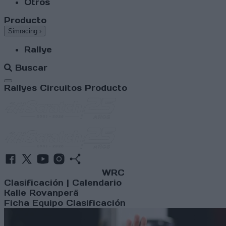
Otros
Producto
Simracing
›
Rallye
Buscar
Abrir menú
Rallyes
Circuitos
Producto
WRC
Clasificación
|
Calendario
Kalle Rovanperä
Ficha
Equipo
Clasificación