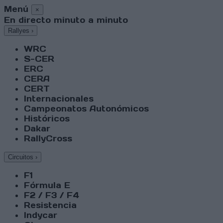
Menú
×
En directo minuto a minuto
Rallyes
›
WRC
S-CER
ERC
CERA
CERT
Internacionales
Campeonatos Autonómicos
Históricos
Dakar
RallyCross
Circuitos
›
F1
Fórmula E
F2 / F3 / F4
Resistencia
Indycar