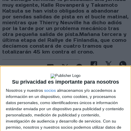
muy exigente, Kalle Rovanperä y Takamoto
Katsuta se han visto obligados a abandonar
por sendas salidas de pista en el bucle matinal,
mientras que Thierry Neuville ha dicho adiós
por la tarde por un problema mecánico tras
otra pequeña salida de pista.Mañana tercera y
última etapa del Rallye de Finlandia, que como
decíamos constará de cuatro tramos que
totalizarán 45 km contra el crono.
Cargando
nueva noticia
Su privacidad es importante para nosotros
No hay más noticias en esta categoría.
Nosotros y nuestros
socios
almacenamos y/o accedemos a
información en un dispositivo, como cookies, y procesamos
datos personales, como identificadores únicos e información
estándar enviada por un dispositivo para publicidad y contenido
personalizado, medición de publicidad y contenido,
investigación de audiencia y desarrollo de servicios.
Con su
permiso, nosotros y nuestros socios podemos utilizar datos de