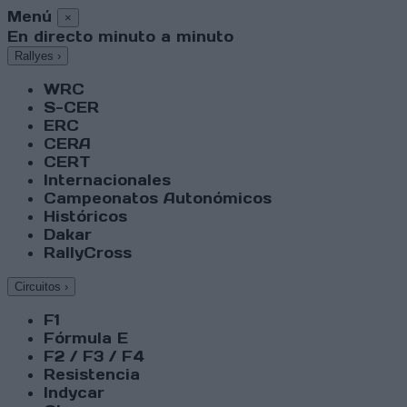
Menú
×
En directo minuto a minuto
Rallyes
›
WRC
S-CER
ERC
CERA
CERT
Internacionales
Campeonatos Autonómicos
Históricos
Dakar
RallyCross
Circuitos
›
F1
Fórmula E
F2 / F3 / F4
Resistencia
Indycar