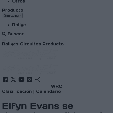
Otros
Producto
Simracing
›
Rallye
Buscar
Abrir menú
Rallyes
Circuitos
Producto
WRC
Clasificación
|
Calendario
Elfyn Evans se