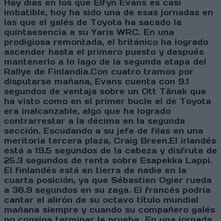
Hay días en los que Elfyn Evans es casi
imbatible, hoy ha sido una de esas jornadas en
las que el galés de Toyota ha sacado la
quintaesencia a su Yaris WRC. En una
prodigiosa remontada, el británico ha logrado
ascender hasta el primero puesto y después
mantenerlo a lo lago de la segunda etapa del
Rallye de Finlandia.Con cuatro tramos por
disputarse mañana, Evans cuenta con 9.1
segundos de ventaja sobre un Ott Tänak que
ha visto como en el primer bucle el de Toyota
era inalcanzable, algo que ha logrado
contrarrestar a la décima en la segunda
sección. Escudando a su jefe de filas en una
meritoria tercera plaza, Craig Breen.El irlandés
está a 19.5 segundos de la cabeza y disfruta de
25.3 segundos de renta sobre Esapekka Lappi.
El finlandés está en tierra de nadie en la
cuarta posición, ya que Sébastien Ogier rueda
a 38.9 segundos en su zaga. El francés podría
cantar el alirón de su octavo título mundial
mañana siempre y cuando su compañero galés
no consiga terminar la prueba…En una jornada