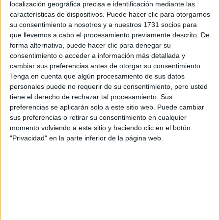
localización geográfica precisa e identificación mediante las
características de dispositivos. Puede hacer clic para otorgarnos
Rallyes
su consentimiento a nosotros y a nuestros 1731 socios para
WRC
que llevemos a cabo el procesamiento previamente descrito. De
S-CER
forma alternativa, puede hacer clic para denegar su
ERC
consentimiento o acceder a información más detallada y
CERA
cambiar sus preferencias antes de otorgar su consentimiento.
CERT
Tenga en cuenta que algún procesamiento de sus datos
Internacionales
personales puede no requerir de su consentimiento, pero usted
Campeonatos Autonómicos
tiene el derecho de rechazar tal procesamiento. Sus
Históricos
preferencias se aplicarán solo a este sitio web. Puede cambiar
Dakar
sus preferencias o retirar su consentimiento en cualquier
RallyCross
momento volviendo a este sitio y haciendo clic en el botón
"Privacidad" en la parte inferior de la página web.
Circuitos
F1
Fórmula E
F2 / F3 / F4
Resistencia
Indycar
Otros