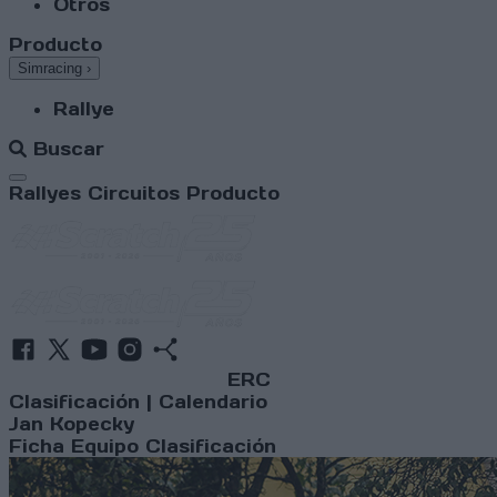
Otros
Producto
Simracing
›
Rallye
Buscar
Abrir menú
Rallyes
Circuitos
Producto
ERC
Clasificación
|
Calendario
Jan Kopecky
Ficha
Equipo
Clasificación