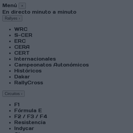
Menú
×
En directo minuto a minuto
Rallyes
›
WRC
S-CER
ERC
CERA
CERT
Internacionales
Campeonatos Autonómicos
Históricos
Dakar
RallyCross
Circuitos
›
F1
Fórmula E
F2 / F3 / F4
Resistencia
Indycar