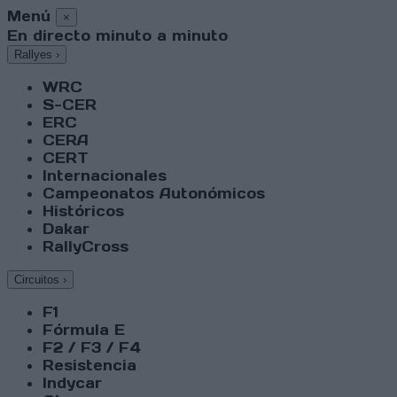
Menú
×
En directo minuto a minuto
Rallyes
›
WRC
S-CER
ERC
CERA
CERT
Internacionales
Campeonatos Autonómicos
Históricos
Dakar
RallyCross
Circuitos
›
F1
Fórmula E
F2 / F3 / F4
Resistencia
Indycar