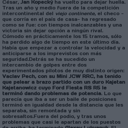
César,
Jan Kopecký
ha vuelto para dejar huella.
Tras un año y medio fuera de la competición
intercontinental del
viejo continente
, el checo -
que corría en el país de casa- ha regresado
como se fue: con tiempos inalcanzables y una
victoria sin dejar opción a ningún rival.
Cómodo en prácticamente los 15 tramos, sólo
ha perdido algo de tiempo en este último día.
Había que empezar a controlar la velocidad y a
anticiparse a los imprevistos con más
seguridad.Detrás se ha sucedido un
intercambio de golpes entre dos
experimentados pilotos de muy distinto origen:
Vaclav Pech, con su Mini JCW RRC, ha tenido
que pelear a brazo partido con un duro Kajetan
Kajetanowicz cuyo Ford Fiesta RS R5 le
terminó dando problemas de potencia
. Lo que
parecía que iba a ser un baile de posiciones
terminó en igualdad desde la distancia que les
separaba, sin remontada y sin
sobresaltos.Fuera del podio, y tras unos
problemas que casi le apartan de los puestos
de arriba, ha terminado
Alexey Lukyanuk
. El