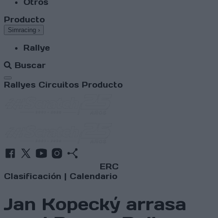
Otros
Producto
Simracing
›
Rallye
Buscar
Abrir menú
Rallyes
Circuitos
Producto
ERC
Clasificación
|
Calendario
Jan Kopecký arrasa