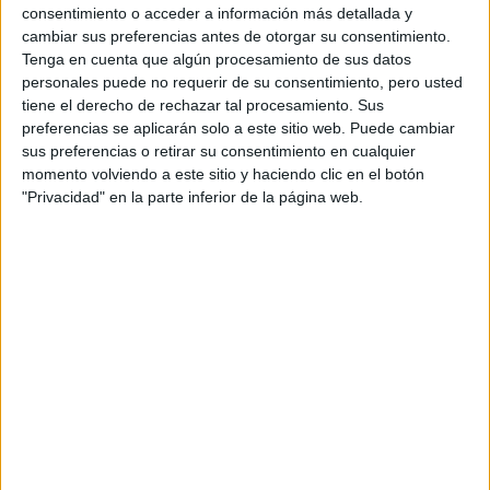
consentimiento o acceder a información más detallada y
cambiar sus preferencias antes de otorgar su consentimiento.
Tenga en cuenta que algún procesamiento de sus datos
personales puede no requerir de su consentimiento, pero usted
tiene el derecho de rechazar tal procesamiento. Sus
Rallyes
preferencias se aplicarán solo a este sitio web. Puede cambiar
WRC
sus preferencias o retirar su consentimiento en cualquier
S-CER
momento volviendo a este sitio y haciendo clic en el botón
ERC
"Privacidad" en la parte inferior de la página web.
CERA
CERT
Internacionales
Campeonatos Autonómicos
Históricos
Dakar
RallyCross
Circuitos
F1
Fórmula E
F2 / F3 / F4