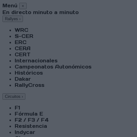
Menú
×
En directo minuto a minuto
Rallyes
›
WRC
S-CER
ERC
CERA
CERT
Internacionales
Campeonatos Autonómicos
Históricos
Dakar
RallyCross
Circuitos
›
F1
Fórmula E
F2 / F3 / F4
Resistencia
Indycar