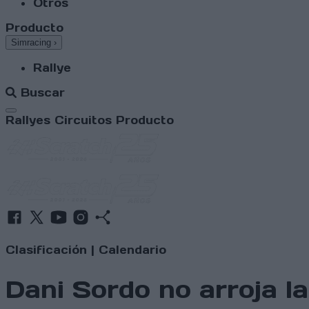
Otros
Producto
Simracing
›
Rallye
Buscar
Abrir menú
Rallyes
Circuitos
Producto
Clasificación
|
Calendario
Dani Sordo no arroja la