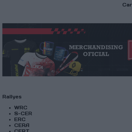
Car
Rallyes
WRC
S-CER
ERC
CERA
CERT