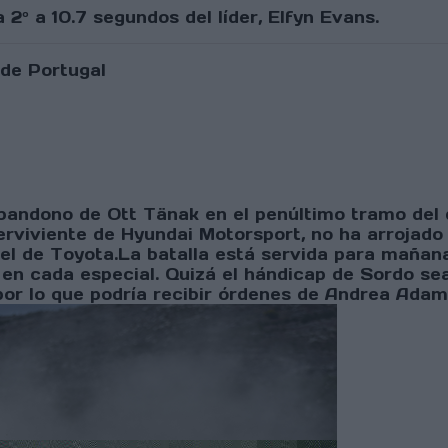
 2º a 10.7 segundos del líder, Elfyn Evans.
andono de Ott Tänak en el penúltimo tramo del dí
erviviente de Hyundai Motorsport, no ha arrojado l
el de Toyota.La batalla está servida para mañana 
en cada especial. Quizá el hándicap de Sordo sea
por lo que podría recibir órdenes de Andrea Adam