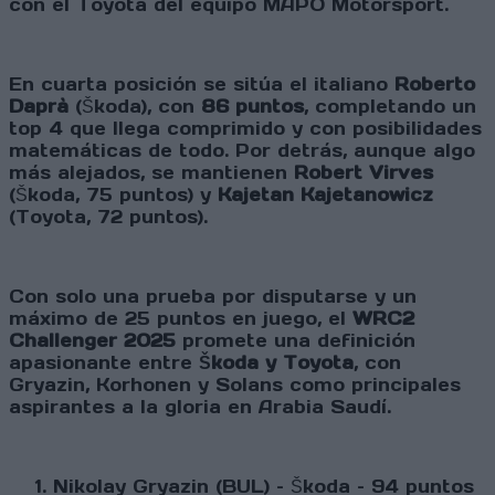
con el Toyota del equipo MAPO Motorsport.
En cuarta posición se sitúa el italiano
Roberto
Daprà
(Škoda), con
86 puntos
, completando un
top 4 que llega comprimido y con posibilidades
matemáticas de todo. Por detrás, aunque algo
más alejados, se mantienen
Robert Virves
(Škoda, 75 puntos) y
Kajetan Kajetanowicz
(Toyota, 72 puntos).
Con solo una prueba por disputarse y un
máximo de 25 puntos en juego, el
WRC2
Challenger 2025
promete una definición
apasionante entre
Škoda y Toyota
, con
Gryazin, Korhonen y Solans como principales
aspirantes a la gloria en Arabia Saudí.
Nikolay Gryazin (BUL) – Škoda – 94 puntos