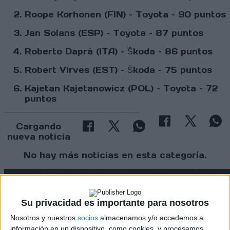
Roope Korhonen (FIN) – Toyota – 90 puntos
Jan Solans (ESP) – Toyota – 87 puntos
Roberto Daprà (ITA) – Škoda – 86 puntos
Robert Virves (EST) – Škoda – 75 puntos
Kajetan Kajetanowicz (POL) – Toyota – 72
puntos
Cargando
nueva noticia
No hay más noticias en esta categoría.
Su privacidad es importante para nosotros
Nosotros y nuestros
socios
almacenamos y/o accedemos a
información en un dispositivo, como cookies, y procesamos