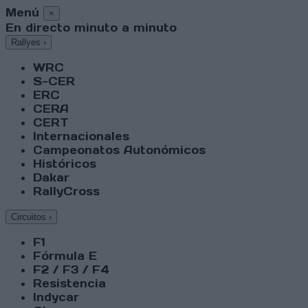
Menú
×
En directo minuto a minuto
Rallyes
›
WRC
S-CER
ERC
CERA
CERT
Internacionales
Campeonatos Autonómicos
Históricos
Dakar
RallyCross
Circuitos
›
F1
Fórmula E
F2 / F3 / F4
Resistencia
Indycar