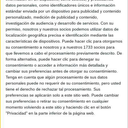
datos personales, como identificadores únicos e información
estándar enviada por un dispositivo para publicidad y contenido
personalizado, medición de publicidad y contenido,
investigación de audiencia y desarrollo de servicios.
Con su
permiso, nosotros y nuestros socios podemos utilizar datos de
localización geográfica precisa e identificación mediante las
Rallyes
características de dispositivos. Puede hacer clic para otorgarnos
su consentimiento a nosotros y a nuestros 1733 socios para
WRC
S-CER
que llevemos a cabo el procesamiento previamente descrito. De
ERC
forma alternativa, puede hacer clic para denegar su
CERA
consentimiento o acceder a información más detallada y
CERT
cambiar sus preferencias antes de otorgar su consentimiento.
Internacionales
Tenga en cuenta que algún procesamiento de sus datos
Campeonatos Autonómicos
personales puede no requerir de su consentimiento, pero usted
Históricos
tiene el derecho de rechazar tal procesamiento. Sus
Dakar
preferencias se aplicarán solo a este sitio web. Puede cambiar
RallyCross
sus preferencias o retirar su consentimiento en cualquier
momento volviendo a este sitio y haciendo clic en el botón
Circuitos
"Privacidad" en la parte inferior de la página web.
F1
Fórmula E