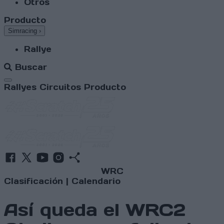
Otros
Producto
Simracing
›
Rallye
Buscar
Abrir menú
Rallyes
Circuitos
Producto
WRC
Clasificación
|
Calendario
Así queda el WRC2