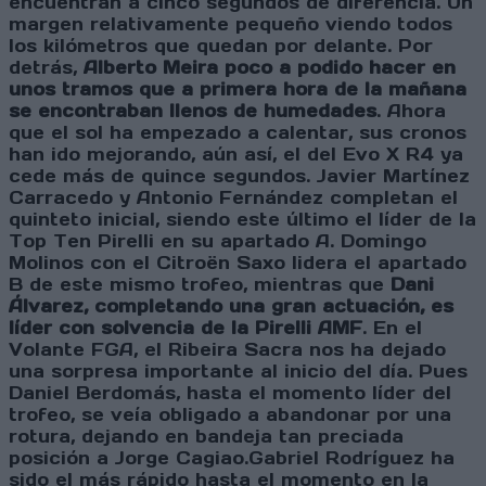
encuentran a cinco segundos de diferencia. Un
margen relativamente pequeño viendo todos
los kilómetros que quedan por delante. Por
detrás,
Alberto Meira poco a podido hacer en
unos tramos que a primera hora de la mañana
se encontraban llenos de humedades
. Ahora
que el sol ha empezado a calentar, sus cronos
han ido mejorando, aún así, el del Evo X R4 ya
cede más de quince segundos. Javier Martínez
Carracedo y Antonio Fernández completan el
quinteto inicial, siendo este último el líder de la
Top Ten Pirelli en su apartado A. Domingo
Molinos con el Citroën Saxo lidera el apartado
B de este mismo trofeo, mientras que
Dani
Álvarez, completando una gran actuación, es
líder con solvencia de la Pirelli AMF
. En el
Volante FGA, el Ribeira Sacra nos ha dejado
una sorpresa importante al inicio del día. Pues
Daniel Berdomás, hasta el momento líder del
trofeo, se veía obligado a abandonar por una
rotura, dejando en bandeja tan preciada
posición a Jorge Cagiao.Gabriel Rodríguez ha
sido el más rápido hasta el momento en la