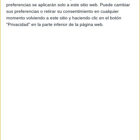
preferencias se aplicarán solo a este sitio web. Puede cambiar
Web pensada para poder ofrecer diferentes
sus preferencias o retirar su consentimiento en cualquier
productos propios y ajenos para que los
momento volviendo a este sitio y haciendo clic en el botón
aficionados los puedan adquirir
"Privacidad" en la parte inferior de la página web.
Divulgación
Dossier
Webs
Comunicados
Fotografía
Vídeos (on boards)
Redes Sociales
2026 Revista Scratch |
Contacto
|
Aviso legal
y política de privacidad
Update CMP