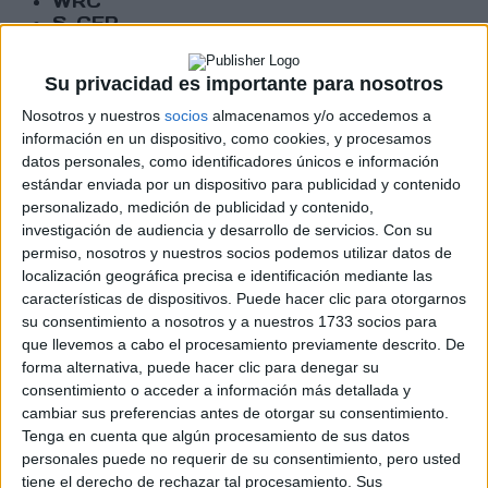
WRC
S-CER
ERC
CERA
Su privacidad es importante para nosotros
CERT
Internacionales
Nosotros y nuestros
socios
almacenamos y/o accedemos a
Campeonatos Autonómicos
información en un dispositivo, como cookies, y procesamos
Históricos
datos personales, como identificadores únicos e información
Dakar
estándar enviada por un dispositivo para publicidad y contenido
RallyCross
personalizado, medición de publicidad y contenido,
investigación de audiencia y desarrollo de servicios.
Con su
Circuitos
permiso, nosotros y nuestros socios podemos utilizar datos de
localización geográfica precisa e identificación mediante las
F1
características de dispositivos. Puede hacer clic para otorgarnos
Fórmula E
su consentimiento a nosotros y a nuestros 1733 socios para
F2 / F3 / F4
que llevemos a cabo el procesamiento previamente descrito. De
Resistencia
forma alternativa, puede hacer clic para denegar su
Indycar
consentimiento o acceder a información más detallada y
Otros
cambiar sus preferencias antes de otorgar su consentimiento.
Tenga en cuenta que algún procesamiento de sus datos
Producto
personales puede no requerir de su consentimiento, pero usted
Producto
tiene el derecho de rechazar tal procesamiento. Sus