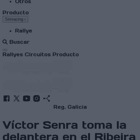
Otros
Producto
Simracing
›
Rallye
Buscar
Abrir menú
Rallyes
Circuitos
Producto
Reg. Galicia
Víctor Senra toma la
delantera en el Ribeira