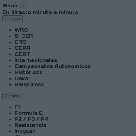
Menú
×
En directo minuto a minuto
Rallyes
›
WRC
S-CER
ERC
CERA
CERT
Internacionales
Campeonatos Autonómicos
Históricos
Dakar
RallyCross
Circuitos
›
F1
Fórmula E
F2 / F3 / F4
Resistencia
Indycar