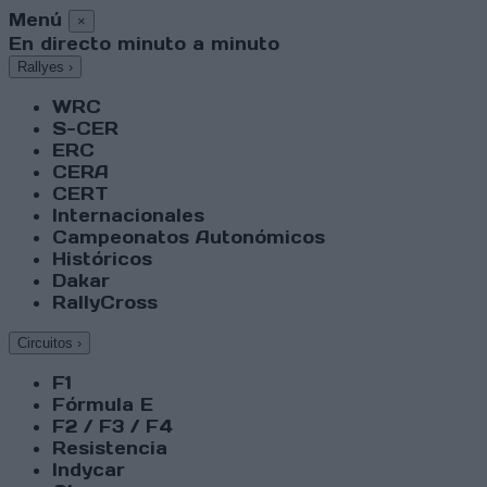
Menú
×
En directo minuto a minuto
Rallyes
›
WRC
S-CER
ERC
CERA
CERT
Internacionales
Campeonatos Autonómicos
Históricos
Dakar
RallyCross
Circuitos
›
F1
Fórmula E
F2 / F3 / F4
Resistencia
Indycar