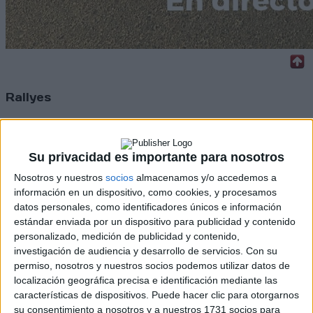
Rallyes
WRC
S-CER
ERC
Su privacidad es importante para nosotros
CERA
Nosotros y nuestros
socios
almacenamos y/o accedemos a
CERT
Internacionales
información en un dispositivo, como cookies, y procesamos
Campeonatos Autonómicos
datos personales, como identificadores únicos e información
Históricos
estándar enviada por un dispositivo para publicidad y contenido
Dakar
personalizado, medición de publicidad y contenido,
RallyCross
investigación de audiencia y desarrollo de servicios.
Con su
permiso, nosotros y nuestros socios podemos utilizar datos de
Circuitos
localización geográfica precisa e identificación mediante las
características de dispositivos. Puede hacer clic para otorgarnos
F1
su consentimiento a nosotros y a nuestros 1731 socios para