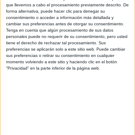
Fórmula E
que llevemos a cabo el procesamiento previamente descrito. De
F2 / F3 / F4
forma alternativa, puede hacer clic para denegar su
Resistencia
consentimiento o acceder a información más detallada y
Indycar
cambiar sus preferencias antes de otorgar su consentimiento.
Otros
Tenga en cuenta que algún procesamiento de sus datos
personales puede no requerir de su consentimiento, pero usted
Producto
tiene el derecho de rechazar tal procesamiento. Sus
preferencias se aplicarán solo a este sitio web. Puede cambiar
Producto
sus preferencias o retirar su consentimiento en cualquier
Web pensada para poder ofrecer diferentes
momento volviendo a este sitio y haciendo clic en el botón
productos propios y ajenos para que los
"Privacidad" en la parte inferior de la página web.
aficionados los puedan adquirir
Divulgación
Dossier
Webs
Comunicados
Fotografía
Vídeos (on boards)
Redes Sociales