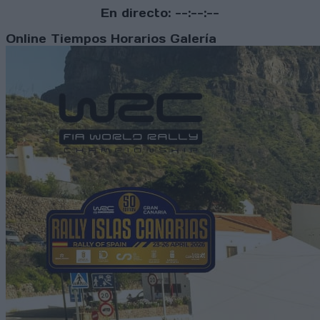
En directo:
--:--:--
Online
Tiempos
Horarios
Galería