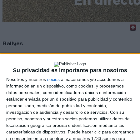
Rallyes
WRC
S-CER
ERC
Su privacidad es importante para nosotros
CERA
Nosotros y nuestros
socios
almacenamos y/o accedemos a
CERT
Internacionales
información en un dispositivo, como cookies, y procesamos
Campeonatos Autonómicos
datos personales, como identificadores únicos e información
Históricos
estándar enviada por un dispositivo para publicidad y contenido
Dakar
personalizado, medición de publicidad y contenido,
RallyCross
investigación de audiencia y desarrollo de servicios.
Con su
permiso, nosotros y nuestros socios podemos utilizar datos de
Circuitos
localización geográfica precisa e identificación mediante las
características de dispositivos. Puede hacer clic para otorgarnos
F1
su consentimiento a nosotros y a nuestros 1733 socios para