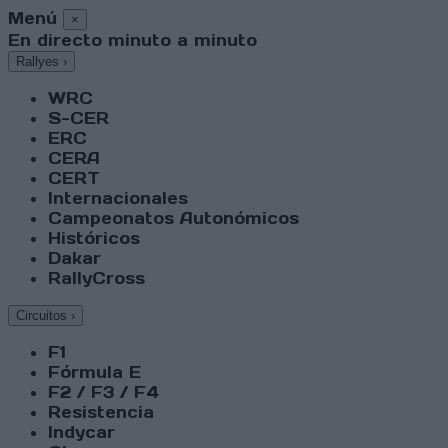
Menú
×
En directo minuto a minuto
Rallyes
›
WRC
S-CER
ERC
CERA
CERT
Internacionales
Campeonatos Autonómicos
Históricos
Dakar
RallyCross
Circuitos
›
F1
Fórmula E
F2 / F3 / F4
Resistencia
Indycar