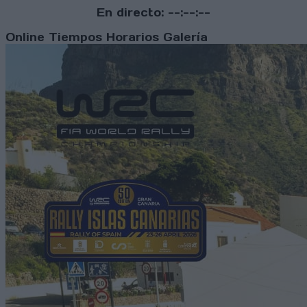
En directo:
--:--:--
Online
Tiempos
Horarios
Galería