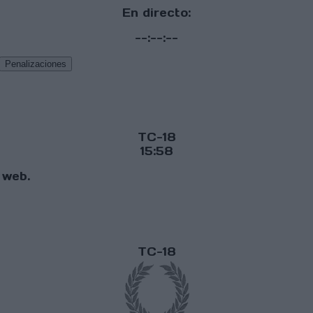
En directo:
--:--:--
Penalizaciones
TC-18
15:58
 web.
TC-18