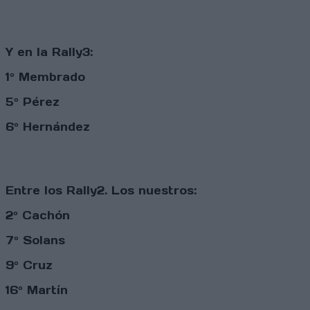
Y en la Rally3:
1º Membrado
5º Pérez
6º Hernández
Entre los Rally2. Los nuestros:
2º Cachón
7º Solans
9º Cruz
16º Martín