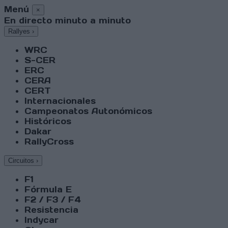
Menú
×
En directo minuto a minuto
Rallyes
›
WRC
S-CER
ERC
CERA
CERT
Internacionales
Campeonatos Autonómicos
Históricos
Dakar
RallyCross
Circuitos
›
F1
Fórmula E
F2 / F3 / F4
Resistencia
Indycar