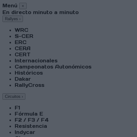
Menú
×
En directo minuto a minuto
Rallyes
›
WRC
S-CER
ERC
CERA
CERT
Internacionales
Campeonatos Autonómicos
Históricos
Dakar
RallyCross
Circuitos
›
F1
Fórmula E
F2 / F3 / F4
Resistencia
Indycar