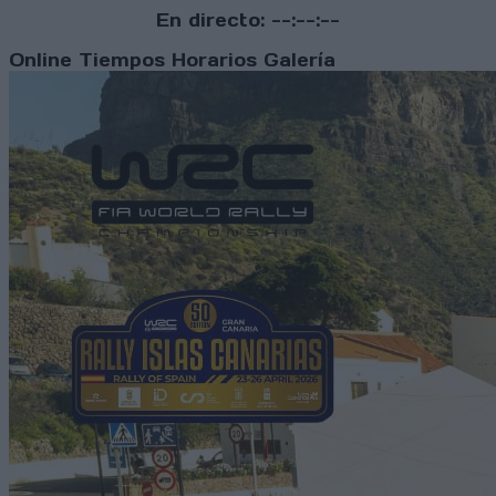
En directo:
--:--:--
Online
Tiempos
Horarios
Galería