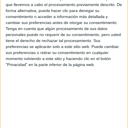
Fórmula E
que llevemos a cabo el procesamiento previamente descrito. De
F2 / F3 / F4
forma alternativa, puede hacer clic para denegar su
Resistencia
consentimiento o acceder a información más detallada y
Indycar
cambiar sus preferencias antes de otorgar su consentimiento.
Otros
Tenga en cuenta que algún procesamiento de sus datos
personales puede no requerir de su consentimiento, pero usted
Producto
tiene el derecho de rechazar tal procesamiento. Sus
preferencias se aplicarán solo a este sitio web. Puede cambiar
Producto
sus preferencias o retirar su consentimiento en cualquier
Web pensada para poder ofrecer diferentes
momento volviendo a este sitio y haciendo clic en el botón
productos propios y ajenos para que los
"Privacidad" en la parte inferior de la página web.
aficionados los puedan adquirir
Divulgación
Dossier
Webs
Comunicados
Fotografía
Vídeos (on boards)
Redes Sociales