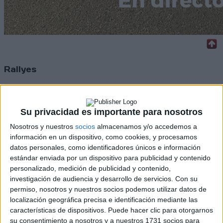
Rallyes
WRC
S-CER
ERC
Su privacidad es importante para nosotros
CERA
Nosotros y nuestros
socios
almacenamos y/o accedemos a
CERT
Internacionales
información en un dispositivo, como cookies, y procesamos
Campeonatos Autonómicos
datos personales, como identificadores únicos e información
Históricos
estándar enviada por un dispositivo para publicidad y contenido
Dakar
personalizado, medición de publicidad y contenido,
RallyCross
investigación de audiencia y desarrollo de servicios.
Con su
permiso, nosotros y nuestros socios podemos utilizar datos de
Circuitos
localización geográfica precisa e identificación mediante las
características de dispositivos. Puede hacer clic para otorgarnos
F1
su consentimiento a nosotros y a nuestros 1731 socios para