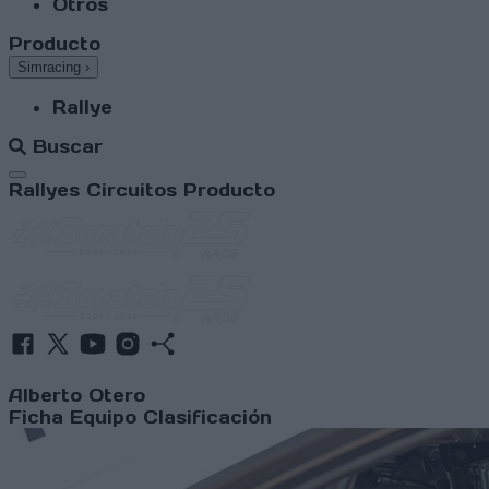
Otros
Producto
Simracing
›
Rallye
Buscar
Abrir menú
Rallyes
Circuitos
Producto
Alberto Otero
Ficha
Equipo
Clasificación