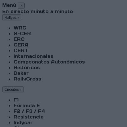
Menú
×
En directo minuto a minuto
Rallyes
›
WRC
S-CER
ERC
CERA
CERT
Internacionales
Campeonatos Autonómicos
Históricos
Dakar
RallyCross
Circuitos
›
F1
Fórmula E
F2 / F3 / F4
Resistencia
Indycar