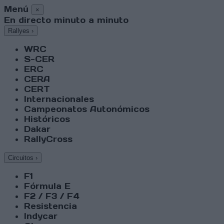
Menú
×
En directo minuto a minuto
Rallyes
›
WRC
S-CER
ERC
CERA
CERT
Internacionales
Campeonatos Autonómicos
Históricos
Dakar
RallyCross
Circuitos
›
F1
Fórmula E
F2 / F3 / F4
Resistencia
Indycar