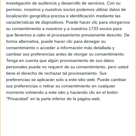
investigación de audiencia y desarrollo de servicios.
Con su
permiso, nosotros y nuestros socios podemos utilizar datos de
localización geográfica precisa e identificación mediante las
características de dispositivos. Puede hacer clic para otorgarnos
su consentimiento a nosotros y a nuestros 1733 socios para
Rallyes
que llevemos a cabo el procesamiento previamente descrito. De
WRC
forma alternativa, puede hacer clic para denegar su
S-CER
consentimiento o acceder a información más detallada y
ERC
cambiar sus preferencias antes de otorgar su consentimiento.
CERA
Tenga en cuenta que algún procesamiento de sus datos
CERT
personales puede no requerir de su consentimiento, pero usted
Internacionales
tiene el derecho de rechazar tal procesamiento. Sus
Campeonatos Autonómicos
preferencias se aplicarán solo a este sitio web. Puede cambiar
Históricos
sus preferencias o retirar su consentimiento en cualquier
Dakar
momento volviendo a este sitio y haciendo clic en el botón
RallyCross
"Privacidad" en la parte inferior de la página web.
Circuitos
F1
Fórmula E
F2 / F3 / F4