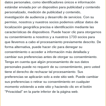
S-CER
datos personales, como identificadores únicos e información
ERC
estándar enviada por un dispositivo para publicidad y contenido
CERA
personalizado, medición de publicidad y contenido,
CERT
investigación de audiencia y desarrollo de servicios.
Con su
Internacionales
permiso, nosotros y nuestros socios podemos utilizar datos de
Campeonatos Autonómicos
localización geográfica precisa e identificación mediante las
Históricos
características de dispositivos. Puede hacer clic para otorgarnos
Dakar
su consentimiento a nosotros y a nuestros 1733 socios para
RallyCross
que llevemos a cabo el procesamiento previamente descrito. De
forma alternativa, puede hacer clic para denegar su
Circuitos
consentimiento o acceder a información más detallada y
F1
cambiar sus preferencias antes de otorgar su consentimiento.
Fórmula E
Tenga en cuenta que algún procesamiento de sus datos
F2 / F3 / F4
personales puede no requerir de su consentimiento, pero usted
Resistencia
tiene el derecho de rechazar tal procesamiento. Sus
Indycar
preferencias se aplicarán solo a este sitio web. Puede cambiar
Otros
sus preferencias o retirar su consentimiento en cualquier
momento volviendo a este sitio y haciendo clic en el botón
Producto
"Privacidad" en la parte inferior de la página web.
Producto