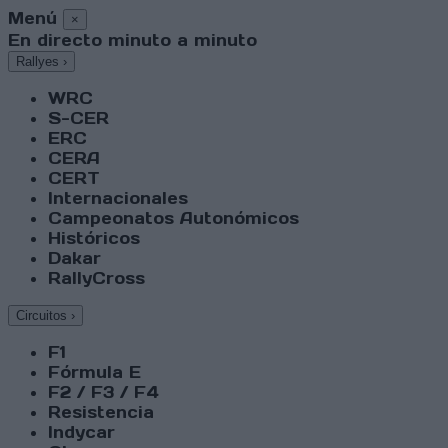
Menú
×
En directo minuto a minuto
Rallyes
›
WRC
S-CER
ERC
CERA
CERT
Internacionales
Campeonatos Autonómicos
Históricos
Dakar
RallyCross
Circuitos
›
F1
Fórmula E
F2 / F3 / F4
Resistencia
Indycar