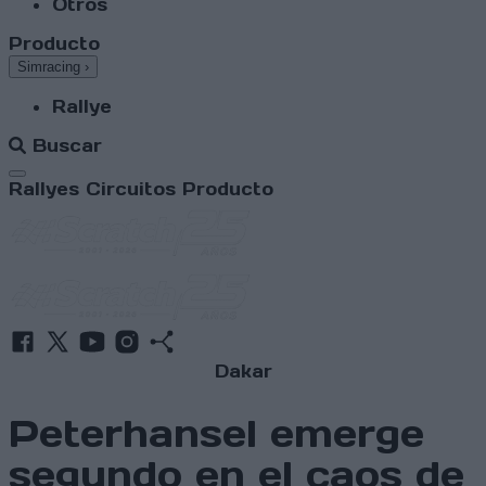
Otros
Producto
Simracing
›
Rallye
Buscar
Abrir menú
Rallyes
Circuitos
Producto
Dakar
Peterhansel emerge
segundo en el caos de