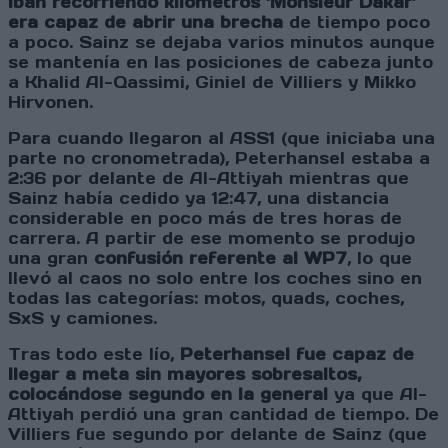
iban recorriendo kilómetros ‘Monsieur Dakar’
era capaz de abrir una brecha
de tiempo poco
a poco. Sainz se dejaba varios minutos aunque
se mantenía en las posiciones de cabeza junto
a Khalid Al-Qassimi, Giniel de Villiers y Mikko
Hirvonen.
Para cuando llegaron al ASS1 (que iniciaba una
parte no cronometrada), Peterhansel estaba a
2:36 por delante de Al-Attiyah mientras que
Sainz había cedido ya 12:47, una distancia
considerable en poco más de tres horas de
carrera. A partir de ese momento se produjo
una gran
confusión referente al WP7
, lo que
llevó al caos no solo entre los coches sino en
todas las categorías: motos, quads, coches,
SxS y camiones.
Tras todo este lío,
Peterhansel fue capaz de
llegar a meta sin mayores sobresaltos,
colocándose segundo en la general
ya que Al-
Attiyah perdió una gran cantidad de tiempo. De
Villiers fue segundo por delante de Sainz (que