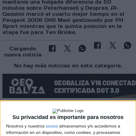
mantenía una holgada diferencia de 50
minutos sobre Peterhansel) y Despres. Al-
Qassimi marcó el cuarto mejor tiempo en el
Peugeot 3008 DKR Maxi gestionado por PH
Sport mientras que la quinta posición en la
etapa fue para Ten Brinke.
Cargando
nueva noticia
No hay más noticias en esta categoría.
Su privacidad es importante para nosotros
Rallyes
Nosotros y nuestros
socios
almacenamos y/o accedemos a
WRC
información en un dispositivo, como cookies, y procesamos