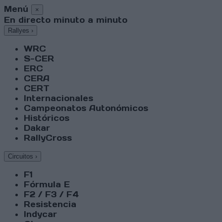
Menú
×
En directo minuto a minuto
Rallyes
›
WRC
S-CER
ERC
CERA
CERT
Internacionales
Campeonatos Autonómicos
Históricos
Dakar
RallyCross
Circuitos
›
F1
Fórmula E
F2 / F3 / F4
Resistencia
Indycar