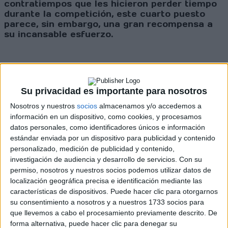
contratiempos que les hicieron perder tiempo
durante la competición, este cuarto puesto
parece, sin embargo, una gran recompensa a
su incansable esfuerzo.
El actual campeón del mundo,
Lucas
Moraes
,
disputaba el Rally Dakar por primera
vez con los colores de Dacia Sandriders, así
Su privacidad es importante para nosotros
como su primera competición junto a su
Nosotros y nuestros
socios
almacenamos y/o accedemos a
copiloto
Dennis Zenz
. Empezó la 13ª etapa con
información en un dispositivo, como cookies, y procesamos
un retraso de 18 segundos respecto al sexto
datos personales, como identificadores únicos e información
puesto. Tras firmar el 16º tiempo, incluida una
estándar enviada por un dispositivo para publicidad y contenido
penalización de un minuto por exceso de
personalizado, medición de publicidad y contenido,
velocidad, la tripulación se aseguró el séptimo
investigación de audiencia y desarrollo de servicios.
Con su
puesto final, a 1 minuto y 48 segundos del
permiso, nosotros y nuestros socios podemos utilizar datos de
sexto puesto.
localización geográfica precisa e identificación mediante las
características de dispositivos. Puede hacer clic para otorgarnos
su consentimiento a nosotros y a nuestros 1733 socios para
Cristina Gutiérrez
y
Pablo Moreno
ganaron una
que llevemos a cabo el procesamiento previamente descrito. De
posición en la clasificación general, pasando
forma alternativa, puede hacer clic para denegar su