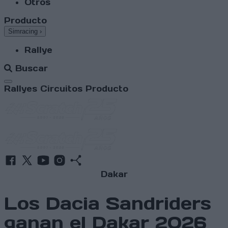
Otros
Producto
Simracing
›
Rallye
Buscar
Abrir menú
Rallyes
Circuitos
Producto
Dakar
Los Dacia Sandriders
ganan el Dakar 2026