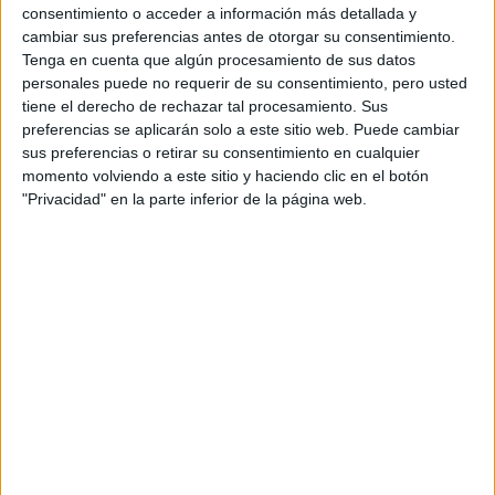
del duodécimo al undécimo puesto, tras lograr
consentimiento o acceder a información más detallada y
el décimo mejor tiempo en la última etapa
cambiar sus preferencias antes de otorgar su consentimiento.
decisiva de la competición.
Tenga en cuenta que algún procesamiento de sus datos
personales puede no requerir de su consentimiento, pero usted
Cargando
tiene el derecho de rechazar tal procesamiento. Sus
nueva noticia
preferencias se aplicarán solo a este sitio web. Puede cambiar
sus preferencias o retirar su consentimiento en cualquier
No hay más noticias en esta categoría.
momento volviendo a este sitio y haciendo clic en el botón
"Privacidad" en la parte inferior de la página web.
Rallyes
WRC
S-CER
ERC
CERA