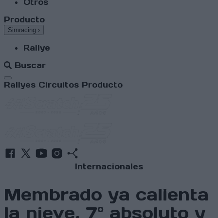
Otros
Producto
Simracing
›
Rallye
Buscar
Abrir menú
Rallyes
Circuitos
Producto
Internacionales
Membrado ya calienta
la nieve, 7º absoluto y