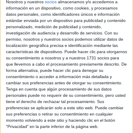
Nosotros y nuestros
socios
almacenamos y/o accedemos a
información en un dispositivo, como cookies, y procesamos
datos personales, como identificadores únicos e información
estándar enviada por un dispositivo para publicidad y contenido
personalizado, medición de publicidad y contenido,
investigación de audiencia y desarrollo de servicios.
Con su
permiso, nosotros y nuestros socios podemos utilizar datos de
localización geográfica precisa e identificación mediante las
Rallyes
características de dispositivos. Puede hacer clic para otorgarnos
su consentimiento a nosotros y a nuestros 1731 socios para
WRC
que llevemos a cabo el procesamiento previamente descrito. De
S-CER
forma alternativa, puede hacer clic para denegar su
ERC
consentimiento o acceder a información más detallada y
CERA
cambiar sus preferencias antes de otorgar su consentimiento.
CERT
Tenga en cuenta que algún procesamiento de sus datos
Internacionales
personales puede no requerir de su consentimiento, pero usted
Campeonatos Autonómicos
tiene el derecho de rechazar tal procesamiento. Sus
Históricos
preferencias se aplicarán solo a este sitio web. Puede cambiar
Dakar
sus preferencias o retirar su consentimiento en cualquier
RallyCross
momento volviendo a este sitio y haciendo clic en el botón
"Privacidad" en la parte inferior de la página web.
Circuitos