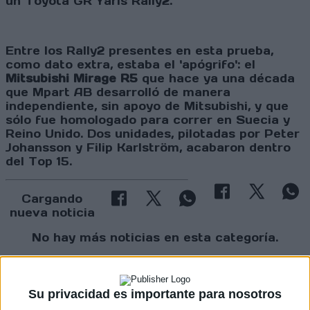
un Toyota GR Yaris Rally2.
Entre los Rally2 presentes en esta prueba,
como dato extra, estaba el 'apógrifo': el
Mitsubishi Mirage R5
que hace ya una década
que Mpart AB desarrolló de manera
independiente, sin apoyo de Mitsubishi, y que
sólo fue homologado para correr en Suecia y
Reino Unido. Dos unidades, pilotadas por Peter
Johansson y Filip Karlström, acabaron dentro
del Top 15.
Cargando
nueva noticia
No hay más noticias en esta categoría.
Su privacidad es importante para nosotros