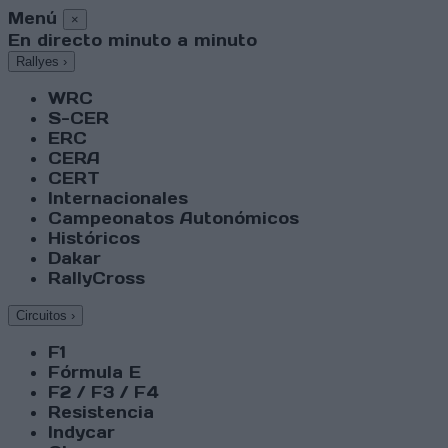
Menú
×
En directo minuto a minuto
Rallyes
›
WRC
S-CER
ERC
CERA
CERT
Internacionales
Campeonatos Autonómicos
Históricos
Dakar
RallyCross
Circuitos
›
F1
Fórmula E
F2 / F3 / F4
Resistencia
Indycar