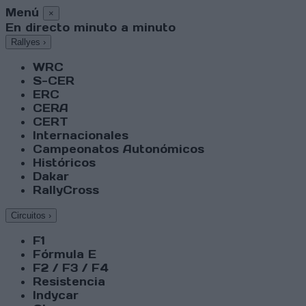
Menú
×
En directo minuto a minuto
Rallyes
›
WRC
S-CER
ERC
CERA
CERT
Internacionales
Campeonatos Autonómicos
Históricos
Dakar
RallyCross
Circuitos
›
F1
Fórmula E
F2 / F3 / F4
Resistencia
Indycar