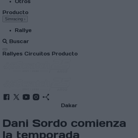
Otros
Producto
Simracing
›
Rallye
Buscar
Abrir menú
Rallyes
Circuitos
Producto
Dakar
Dani Sordo comienza
la temporada