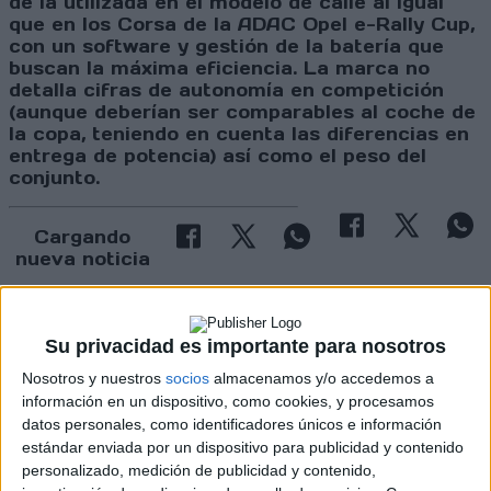
de la utilizada en el modelo de calle al igual
que en los Corsa de la ADAC Opel e-Rally Cup,
con un software y gestión de la batería que
buscan la máxima eficiencia. La marca no
detalla cifras de autonomía en competición
(aunque deberían ser comparables al coche de
la copa, teniendo en cuenta las diferencias en
entrega de potencia) así como el peso del
conjunto.
Cargando
nueva noticia
No hay más noticias en esta categoría.
Su privacidad es importante para nosotros
Nosotros y nuestros
socios
almacenamos y/o accedemos a
información en un dispositivo, como cookies, y procesamos
datos personales, como identificadores únicos e información
estándar enviada por un dispositivo para publicidad y contenido
personalizado, medición de publicidad y contenido,