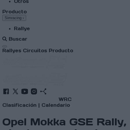
Otros
Producto
Simracing
›
Rallye
Buscar
Abrir menú
Rallyes
Circuitos
Producto
WRC
Clasificación
|
Calendario
Opel Mokka GSE Rally,