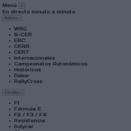
Menú
×
En directo minuto a minuto
Rallyes
›
WRC
S-CER
ERC
CERA
CERT
Internacionales
Campeonatos Autonómicos
Históricos
Dakar
RallyCross
Circuitos
›
F1
Fórmula E
F2 / F3 / F4
Resistencia
Indycar