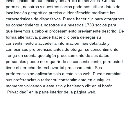
investigación de audiencia y desarrollo de servicios.
Con su
Rallyes
permiso, nosotros y nuestros socios podemos utilizar datos de
localización geográfica precisa e identificación mediante las
WRC
características de dispositivos. Puede hacer clic para otorgarnos
S-CER
su consentimiento a nosotros y a nuestros 1733 socios para
ERC
que llevemos a cabo el procesamiento previamente descrito. De
CERA
forma alternativa, puede hacer clic para denegar su
CERT
consentimiento o acceder a información más detallada y
Internacionales
cambiar sus preferencias antes de otorgar su consentimiento.
Campeonatos Autonómicos
Tenga en cuenta que algún procesamiento de sus datos
Históricos
personales puede no requerir de su consentimiento, pero usted
Dakar
tiene el derecho de rechazar tal procesamiento. Sus
RallyCross
preferencias se aplicarán solo a este sitio web. Puede cambiar
sus preferencias o retirar su consentimiento en cualquier
Circuitos
momento volviendo a este sitio y haciendo clic en el botón
F1
"Privacidad" en la parte inferior de la página web.
Fórmula E
F2 / F3 / F4
Resistencia
Indycar
Otros