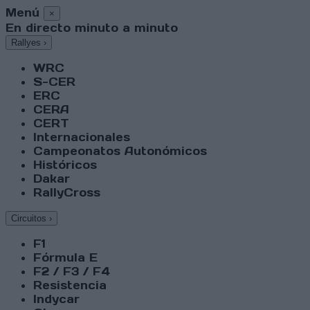
Menú
×
En directo minuto a minuto
Rallyes
›
WRC
S-CER
ERC
CERA
CERT
Internacionales
Campeonatos Autonómicos
Históricos
Dakar
RallyCross
Circuitos
›
F1
Fórmula E
F2 / F3 / F4
Resistencia
Indycar