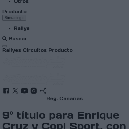
Otros
Producto
Simracing
›
Rallye
Buscar
Abrir menú
Rallyes
Circuitos
Producto
Reg. Canarias
9º título para Enrique
Cruz y Copi Sport, con