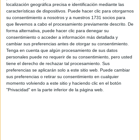
localización geográfica precisa e identificación mediante las
los dos TC Plus), tendría que descontar los
puntos tanto del Rally Villa de Adeje como del
características de dispositivos. Puede hacer clic para otorgarnos
Rally Senderos de La Palma. Lemes, que
su consentimiento a nosotros y a nuestros 1731 socios para
llegaba con 153 puntos a este rally, de ganar
que llevemos a cabo el procesamiento previamente descrito. De
en Teror y Maspalomas se quedaría con un
forma alternativa, puede hacer clic para denegar su
máximo de 229 mientras que
Cruz sería
consentimiento o acceder a información más detallada y
campeón con al menos 233 puntos, los que ya
cambiar sus preferencias antes de otorgar su consentimiento.
cuentan en su casillero.
Tenga en cuenta que algún procesamiento de sus datos
personales puede no requerir de su consentimiento, pero usted
tiene el derecho de rechazar tal procesamiento. Sus
Cargando
preferencias se aplicarán solo a este sitio web. Puede cambiar
nueva noticia
sus preferencias o retirar su consentimiento en cualquier
No hay más noticias en esta categoría.
momento volviendo a este sitio y haciendo clic en el botón
"Privacidad" en la parte inferior de la página web.