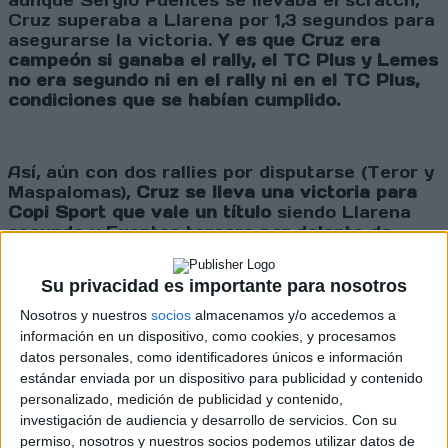
aunque Sergio Fuentes se llevaba el scratch,
Cruz superaba a Llarena por 1,3 segundos para
asegurarse la victoria.
Y es que Cruz era
campeón si ganaba el rally, el TC Plus y Lemes
no era segundo ni en el rally ni en el TC Plus,
condiciones que se habían cumplido.
Así, aún con dos rallies por disputarse (Teror y
Maspalomas),
Cruz se lleva una victoria para
Copi Sport que vale un título
siendo Llarena
segundo y Fuentes tercero por delante de
Fernando Cruz. Manuel Mesa, Alejandro
Afonso, Cristian del Castillo, José Alberto Díaz,
Su privacidad es importante para nosotros
Óscar Dóniz y Moisés Rodríguez completaban
las diez primeras posiciones.
Nosotros y nuestros
socios
almacenamos y/o accedemos a
información en un dispositivo, como cookies, y procesamos
datos personales, como identificadores únicos e información
estándar enviada por un dispositivo para publicidad y contenido
En un campeonato de 8 pruebas en el que se
personalizado, medición de publicidad y contenido,
retienen los 6 mejores resultados, si Fernando
investigación de audiencia y desarrollo de servicios.
Con su
Cruz lograse el máximo de puntos en Teror y
permiso, nosotros y nuestros socios podemos utilizar datos de
Maspalomas (76 puntos, dos victorias y ganar