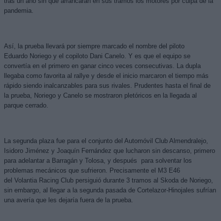
tras un año sin que arrancaran en sus tramos los motores por culpa de la
pandemia.
Así, la prueba llevará por siempre marcado el nombre del piloto
Eduardo
Noriego
y el copiloto Dani Canelo. Y es que el equipo se
convertía en el primero en ganar cinco veces consecutivas. La dupla
llegaba como favorita al rallye y desde el inicio marcaron el tiempo más
rápido siendo inalcanzables para sus rivales. Prudentes hasta el final de
la prueba,
Noriego
y Canelo se mostraron pletóricos en la llegada al
parque cerrado.
La segunda plaza fue para el conjunto del Automóvil Club Almendralejo,
Isidoro Jiménez y Joaquín Fernández que lucharon sin descanso, primero
para adelantar a Barragán y Tolosa, y
después para
solventar los
problemas mecánicos que sufrieron. Precisamente el M3 E46
del
Volantia
Racing Club persiguió durante 3 tramos al
Skoda
de
Noriego
,
sin embargo, al llegar a la segunda pasada de
Cortelazor
-Hinojales sufrían
una avería que les dejaría fuera de la prueba.