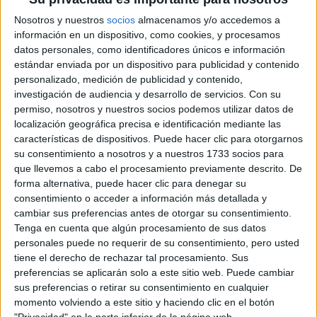
Nosotros y nuestros
socios
almacenamos y/o accedemos a
Rallyes
información en un dispositivo, como cookies, y procesamos
WRC
datos personales, como identificadores únicos e información
S-CER
estándar enviada por un dispositivo para publicidad y contenido
ERC
personalizado, medición de publicidad y contenido,
CERA
investigación de audiencia y desarrollo de servicios.
Con su
CERT
permiso, nosotros y nuestros socios podemos utilizar datos de
Internacionales
localización geográfica precisa e identificación mediante las
Campeonatos Autonómicos
características de dispositivos. Puede hacer clic para otorgarnos
Históricos
su consentimiento a nosotros y a nuestros 1733 socios para
Dakar
que llevemos a cabo el procesamiento previamente descrito. De
RallyCross
forma alternativa, puede hacer clic para denegar su
consentimiento o acceder a información más detallada y
Circuitos
cambiar sus preferencias antes de otorgar su consentimiento.
Tenga en cuenta que algún procesamiento de sus datos
F1
personales puede no requerir de su consentimiento, pero usted
Fórmula E
tiene el derecho de rechazar tal procesamiento. Sus
F2 / F3 / F4
Resistencia
preferencias se aplicarán solo a este sitio web. Puede cambiar
Indycar
sus preferencias o retirar su consentimiento en cualquier
Otros
momento volviendo a este sitio y haciendo clic en el botón