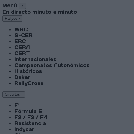
Menú
×
En directo minuto a minuto
Rallyes
›
WRC
S-CER
ERC
CERA
CERT
Internacionales
Campeonatos Autonómicos
Históricos
Dakar
RallyCross
Circuitos
›
F1
Fórmula E
F2 / F3 / F4
Resistencia
Indycar