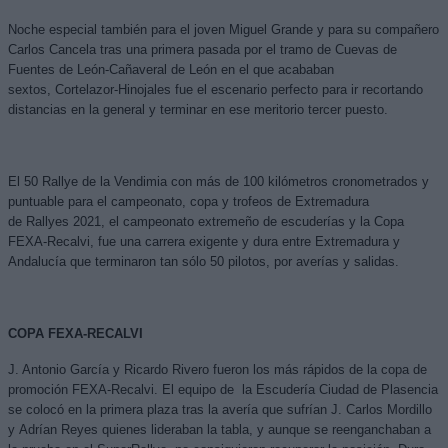
Noche especial también para el joven Miguel Grande y para su compañero
Carlos Cancela tras una primera pasada por el tramo de Cuevas de
Fuentes de León-Cañaveral de León en el que acababan
sextos,
Cortelazor
-Hinojales fue el escenario perfecto para ir recortando
distancias en la general y terminar en ese meritorio tercer puesto.
El 50 Rallye de la Vendimia con más de 100 kilómetros cronometrados y
puntuable para el campeonato, copa y trofeos de Extremadura
de
Rallyes
2021, el campeonato extremeño de escuderías y la Copa
FEXA-
Recalvi
, fue una carrera exigente y dura entre Extremadura y
Andalucía que terminaron tan sólo 50 pilotos, por averías y salidas.
COPA FEXA-RECALVI
J. Antonio García y Ricardo Rivero fueron los más rápidos de la copa de
promoción FEXA-
Recalvi
. El equipo
de la
Escudería Ciudad de Plasencia
se colocó en la primera plaza tras la avería que sufrían J. Carlos Mordillo
y
Adrían
Reyes quienes lideraban la tabla, y aunque se reenganchaban a