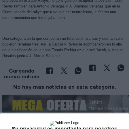
la prueba en el
SuperRallye
, no consiguieron recuperar la posición. Duro
Revés también para Antonio
Venégas
y J. Domingo Venegas que en la
última pasada del rallye que tuvo que ser neutralizada, sufrieron una
avería mecánica que les dejaba fuera.
Una categoría en la que competían un total de 5 inscritos y que tan sólo
pudieron terminar tres. Así, a García y Rivero le acompañaron en lo alto
de la clasificación de la copa Tomás Rodríguez e Israel Jacob, y Manuel
Rosales junto a J. Maikel Sánchez.
Cargando
nueva noticia
No hay más noticias en esta categoría.
Su privacidad es importante para nosotros