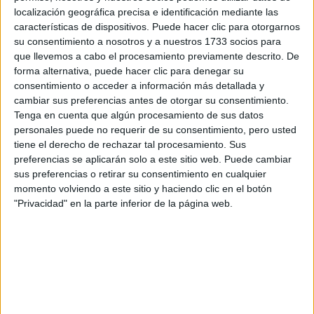
Otros
localización geográfica precisa e identificación mediante las
características de dispositivos. Puede hacer clic para otorgarnos
Producto
su consentimiento a nosotros y a nuestros 1733 socios para
que llevemos a cabo el procesamiento previamente descrito. De
Producto
forma alternativa, puede hacer clic para denegar su
consentimiento o acceder a información más detallada y
Web pensada para poder ofrecer diferentes
cambiar sus preferencias antes de otorgar su consentimiento.
productos propios y ajenos para que los
Tenga en cuenta que algún procesamiento de sus datos
aficionados los puedan adquirir
personales puede no requerir de su consentimiento, pero usted
tiene el derecho de rechazar tal procesamiento. Sus
Divulgación
preferencias se aplicarán solo a este sitio web. Puede cambiar
Dossier
sus preferencias o retirar su consentimiento en cualquier
Webs
momento volviendo a este sitio y haciendo clic en el botón
Comunicados
"Privacidad" en la parte inferior de la página web.
Fotografía
Vídeos (on boards)
Redes Sociales
2026 Revista Scratch |
Contacto
|
Aviso legal
y política de privacidad