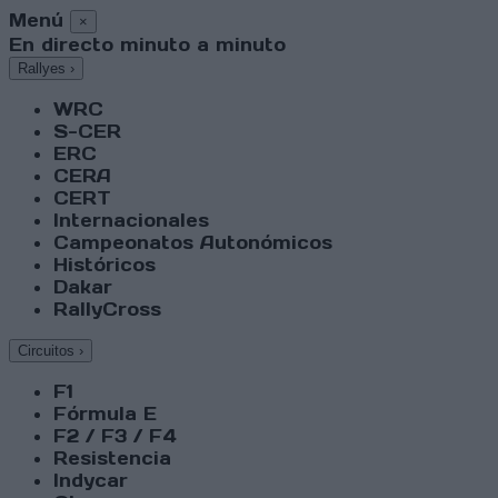
Menú
×
En directo minuto a minuto
Rallyes
›
WRC
S-CER
ERC
CERA
CERT
Internacionales
Campeonatos Autonómicos
Históricos
Dakar
RallyCross
Circuitos
›
F1
Fórmula E
F2 / F3 / F4
Resistencia
Indycar