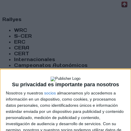
Rallyes
WRC
S-CER
ERC
CERA
CERT
Internacionales
Campeonatos Autonómicos
Históricos
Dakar
RallyCross
Su privacidad es importante para nosotros
Nosotros y nuestros
socios
almacenamos y/o accedemos a
Circuitos
información en un dispositivo, como cookies, y procesamos
datos personales, como identificadores únicos e información
F1
Fórmula E
estándar enviada por un dispositivo para publicidad y contenido
F2 / F3 / F4
personalizado, medición de publicidad y contenido,
Resistencia
investigación de audiencia y desarrollo de servicios.
Con su
Indycar
permiso, nosotros y nuestros socios podemos utilizar datos de