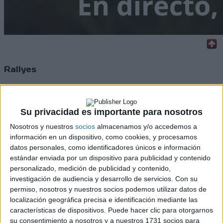
Rallyes
WRC
S-CER
ERC
Su privacidad es importante para nosotros
CERA
Nosotros y nuestros
socios
almacenamos y/o accedemos a
CERT
Internacionales
información en un dispositivo, como cookies, y procesamos
Campeonatos Autonómicos
datos personales, como identificadores únicos e información
Históricos
estándar enviada por un dispositivo para publicidad y contenido
Dakar
personalizado, medición de publicidad y contenido,
RallyCross
investigación de audiencia y desarrollo de servicios.
Con su
permiso, nosotros y nuestros socios podemos utilizar datos de
Circuitos
localización geográfica precisa e identificación mediante las
características de dispositivos. Puede hacer clic para otorgarnos
F1
su consentimiento a nosotros y a nuestros 1731 socios para