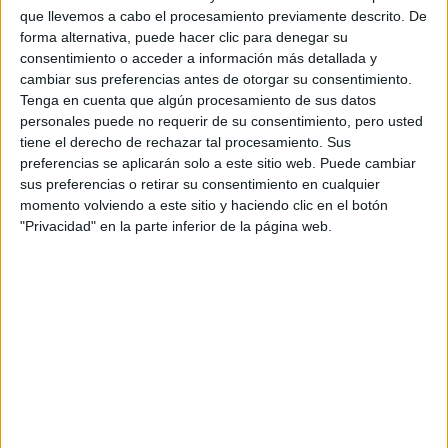
Fórmula E
que llevemos a cabo el procesamiento previamente descrito. De
F2 / F3 / F4
forma alternativa, puede hacer clic para denegar su
Resistencia
consentimiento o acceder a información más detallada y
Indycar
cambiar sus preferencias antes de otorgar su consentimiento.
Otros
Tenga en cuenta que algún procesamiento de sus datos
personales puede no requerir de su consentimiento, pero usted
Producto
tiene el derecho de rechazar tal procesamiento. Sus
preferencias se aplicarán solo a este sitio web. Puede cambiar
Producto
sus preferencias o retirar su consentimiento en cualquier
Web pensada para poder ofrecer diferentes
momento volviendo a este sitio y haciendo clic en el botón
productos propios y ajenos para que los
"Privacidad" en la parte inferior de la página web.
aficionados los puedan adquirir
Divulgación
Dossier
Webs
Comunicados
Fotografía
Vídeos (on boards)
Redes Sociales