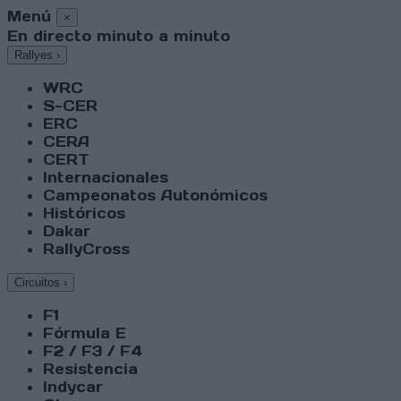
Menú
×
En directo minuto a minuto
Rallyes
›
WRC
S-CER
ERC
CERA
CERT
Internacionales
Campeonatos Autonómicos
Históricos
Dakar
RallyCross
Circuitos
›
F1
Fórmula E
F2 / F3 / F4
Resistencia
Indycar