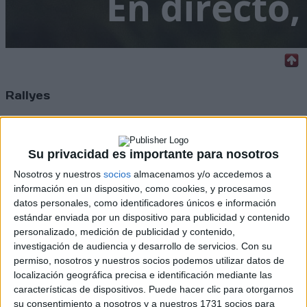
Rallyes
WRC
S-CER
ERC
Su privacidad es importante para nosotros
CERA
Nosotros y nuestros
socios
almacenamos y/o accedemos a
CERT
Internacionales
información en un dispositivo, como cookies, y procesamos
Campeonatos Autonómicos
datos personales, como identificadores únicos e información
Históricos
estándar enviada por un dispositivo para publicidad y contenido
Dakar
personalizado, medición de publicidad y contenido,
RallyCross
investigación de audiencia y desarrollo de servicios.
Con su
permiso, nosotros y nuestros socios podemos utilizar datos de
Circuitos
localización geográfica precisa e identificación mediante las
características de dispositivos. Puede hacer clic para otorgarnos
F1
su consentimiento a nosotros y a nuestros 1731 socios para