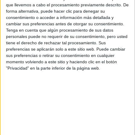
Fórmula E
que llevemos a cabo el procesamiento previamente descrito. De
F2 / F3 / F4
forma alternativa, puede hacer clic para denegar su
Resistencia
consentimiento o acceder a información más detallada y
Indycar
cambiar sus preferencias antes de otorgar su consentimiento.
Otros
Tenga en cuenta que algún procesamiento de sus datos
personales puede no requerir de su consentimiento, pero usted
Producto
tiene el derecho de rechazar tal procesamiento. Sus
preferencias se aplicarán solo a este sitio web. Puede cambiar
Producto
sus preferencias o retirar su consentimiento en cualquier
Web pensada para poder ofrecer diferentes
momento volviendo a este sitio y haciendo clic en el botón
productos propios y ajenos para que los
"Privacidad" en la parte inferior de la página web.
aficionados los puedan adquirir
Divulgación
Dossier
Webs
Comunicados
Fotografía
Vídeos (on boards)
Redes Sociales