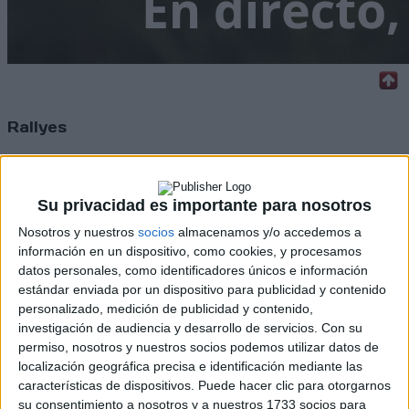
Rallyes
WRC
S-CER
ERC
Su privacidad es importante para nosotros
CERA
Nosotros y nuestros
socios
almacenamos y/o accedemos a
CERT
Internacionales
información en un dispositivo, como cookies, y procesamos
Campeonatos Autonómicos
datos personales, como identificadores únicos e información
Históricos
estándar enviada por un dispositivo para publicidad y contenido
Dakar
personalizado, medición de publicidad y contenido,
RallyCross
investigación de audiencia y desarrollo de servicios.
Con su
permiso, nosotros y nuestros socios podemos utilizar datos de
Circuitos
localización geográfica precisa e identificación mediante las
características de dispositivos. Puede hacer clic para otorgarnos
F1
su consentimiento a nosotros y a nuestros 1733 socios para