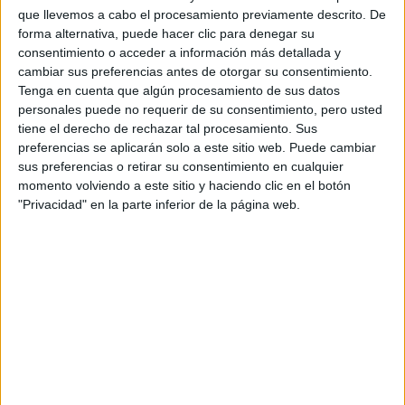
Fórmula E
que llevemos a cabo el procesamiento previamente descrito. De
F2 / F3 / F4
forma alternativa, puede hacer clic para denegar su
Resistencia
consentimiento o acceder a información más detallada y
Indycar
cambiar sus preferencias antes de otorgar su consentimiento.
Otros
Tenga en cuenta que algún procesamiento de sus datos
personales puede no requerir de su consentimiento, pero usted
Producto
tiene el derecho de rechazar tal procesamiento. Sus
preferencias se aplicarán solo a este sitio web. Puede cambiar
Producto
sus preferencias o retirar su consentimiento en cualquier
Web pensada para poder ofrecer diferentes
momento volviendo a este sitio y haciendo clic en el botón
productos propios y ajenos para que los
"Privacidad" en la parte inferior de la página web.
aficionados los puedan adquirir
Divulgación
Dossier
Webs
Comunicados
Fotografía
Vídeos (on boards)
Redes Sociales