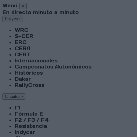
Menú
×
En directo minuto a minuto
Rallyes
›
WRC
S-CER
ERC
CERA
CERT
Internacionales
Campeonatos Autonómicos
Históricos
Dakar
RallyCross
Circuitos
›
F1
Fórmula E
F2 / F3 / F4
Resistencia
Indycar