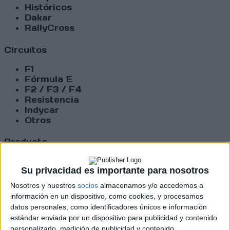
Históricos
Dakar
RallyCross
Circuitos
F1
Fórmula E
F2 / F3 / F4
Resistencia
Indycar
Otros
Producto
Producto
Su privacidad es importante para nosotros
Web pensada para poder ofrecer diferentes
Nosotros y nuestros
socios
almacenamos y/o accedemos a
productos propios y ajenos para que los
información en un dispositivo, como cookies, y procesamos
aficionados los puedan adquirir
datos personales, como identificadores únicos e información
estándar enviada por un dispositivo para publicidad y contenido
Divulgación
personalizado, medición de publicidad y contenido,