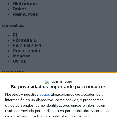
Históricos
Dakar
RallyCross
Circuitos
F1
Fórmula E
F2 / F3 / F4
Resistencia
Indycar
Otros
Producto
Producto
Su privacidad es importante para nosotros
Web pensada para poder ofrecer diferentes
Nosotros y nuestros
socios
almacenamos y/o accedemos a
productos propios y ajenos para que los
información en un dispositivo, como cookies, y procesamos
aficionados los puedan adquirir
datos personales, como identificadores únicos e información
estándar enviada por un dispositivo para publicidad y contenido
Divulgación
personalizado, medición de publicidad y contenido,