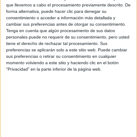
Fórmula E
que llevemos a cabo el procesamiento previamente descrito. De
F2 / F3 / F4
forma alternativa, puede hacer clic para denegar su
Resistencia
consentimiento o acceder a información más detallada y
Indycar
cambiar sus preferencias antes de otorgar su consentimiento.
Otros
Tenga en cuenta que algún procesamiento de sus datos
personales puede no requerir de su consentimiento, pero usted
Producto
tiene el derecho de rechazar tal procesamiento. Sus
preferencias se aplicarán solo a este sitio web. Puede cambiar
Producto
sus preferencias o retirar su consentimiento en cualquier
Web pensada para poder ofrecer diferentes
momento volviendo a este sitio y haciendo clic en el botón
productos propios y ajenos para que los
"Privacidad" en la parte inferior de la página web.
aficionados los puedan adquirir
Divulgación
Dossier
Webs
Comunicados
Fotografía
Vídeos (on boards)
Redes Sociales