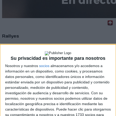
Rallyes
WRC
S-CER
ERC
Su privacidad es importante para nosotros
CERA
Nosotros y nuestros
socios
almacenamos y/o accedemos a
CERT
Internacionales
información en un dispositivo, como cookies, y procesamos
Campeonatos Autonómicos
datos personales, como identificadores únicos e información
Históricos
estándar enviada por un dispositivo para publicidad y contenido
Dakar
personalizado, medición de publicidad y contenido,
RallyCross
investigación de audiencia y desarrollo de servicios.
Con su
permiso, nosotros y nuestros socios podemos utilizar datos de
Circuitos
localización geográfica precisa e identificación mediante las
características de dispositivos. Puede hacer clic para otorgarnos
F1
su consentimiento a nosotros y a nuestros 1733 socios para