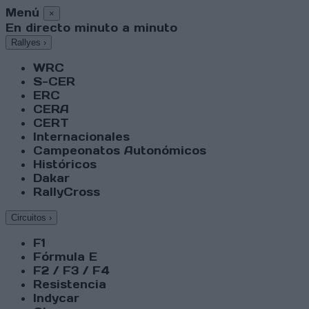
Menú
×
En directo minuto a minuto
Rallyes
›
WRC
S-CER
ERC
CERA
CERT
Internacionales
Campeonatos Autonómicos
Históricos
Dakar
RallyCross
Circuitos
›
F1
Fórmula E
F2 / F3 / F4
Resistencia
Indycar