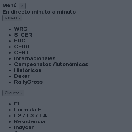
Menú
×
En directo minuto a minuto
Rallyes
›
WRC
S-CER
ERC
CERA
CERT
Internacionales
Campeonatos Autonómicos
Históricos
Dakar
RallyCross
Circuitos
›
F1
Fórmula E
F2 / F3 / F4
Resistencia
Indycar