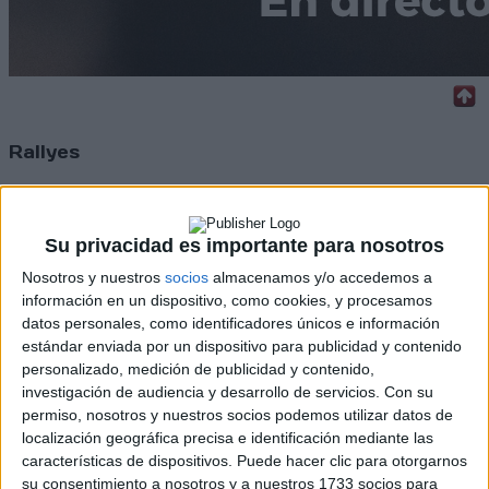
Rallyes
WRC
S-CER
ERC
Su privacidad es importante para nosotros
CERA
Nosotros y nuestros
socios
almacenamos y/o accedemos a
CERT
Internacionales
información en un dispositivo, como cookies, y procesamos
Campeonatos Autonómicos
datos personales, como identificadores únicos e información
Históricos
estándar enviada por un dispositivo para publicidad y contenido
Dakar
personalizado, medición de publicidad y contenido,
RallyCross
investigación de audiencia y desarrollo de servicios.
Con su
permiso, nosotros y nuestros socios podemos utilizar datos de
Circuitos
localización geográfica precisa e identificación mediante las
características de dispositivos. Puede hacer clic para otorgarnos
F1
su consentimiento a nosotros y a nuestros 1733 socios para