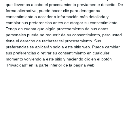
Fórmula E
que llevemos a cabo el procesamiento previamente descrito. De
F2 / F3 / F4
forma alternativa, puede hacer clic para denegar su
Resistencia
consentimiento o acceder a información más detallada y
Indycar
cambiar sus preferencias antes de otorgar su consentimiento.
Otros
Tenga en cuenta que algún procesamiento de sus datos
personales puede no requerir de su consentimiento, pero usted
Producto
tiene el derecho de rechazar tal procesamiento. Sus
preferencias se aplicarán solo a este sitio web. Puede cambiar
Producto
sus preferencias o retirar su consentimiento en cualquier
Web pensada para poder ofrecer diferentes
momento volviendo a este sitio y haciendo clic en el botón
productos propios y ajenos para que los
"Privacidad" en la parte inferior de la página web.
aficionados los puedan adquirir
Divulgación
Dossier
Webs
Comunicados
Fotografía
Vídeos (on boards)
Redes Sociales