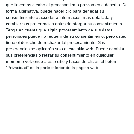
Fórmula E
que llevemos a cabo el procesamiento previamente descrito. De
F2 / F3 / F4
forma alternativa, puede hacer clic para denegar su
Resistencia
consentimiento o acceder a información más detallada y
Indycar
cambiar sus preferencias antes de otorgar su consentimiento.
Otros
Tenga en cuenta que algún procesamiento de sus datos
personales puede no requerir de su consentimiento, pero usted
Producto
tiene el derecho de rechazar tal procesamiento. Sus
preferencias se aplicarán solo a este sitio web. Puede cambiar
Producto
sus preferencias o retirar su consentimiento en cualquier
Web pensada para poder ofrecer diferentes
momento volviendo a este sitio y haciendo clic en el botón
productos propios y ajenos para que los
"Privacidad" en la parte inferior de la página web.
aficionados los puedan adquirir
Divulgación
Dossier
Webs
Comunicados
Fotografía
Vídeos (on boards)
Redes Sociales