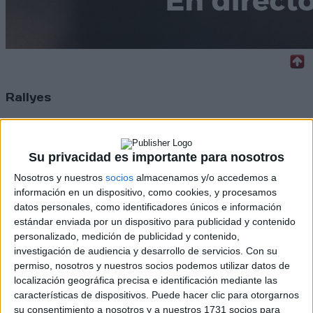
Rallyes
WRC
S-CER
ERC
Su privacidad es importante para nosotros
CERA
Nosotros y nuestros
socios
almacenamos y/o accedemos a
CERT
Internacionales
información en un dispositivo, como cookies, y procesamos
Campeonatos Autonómicos
datos personales, como identificadores únicos e información
Históricos
estándar enviada por un dispositivo para publicidad y contenido
Dakar
personalizado, medición de publicidad y contenido,
RallyCross
investigación de audiencia y desarrollo de servicios.
Con su
permiso, nosotros y nuestros socios podemos utilizar datos de
Circuitos
localización geográfica precisa e identificación mediante las
características de dispositivos. Puede hacer clic para otorgarnos
F1
su consentimiento a nosotros y a nuestros 1731 socios para