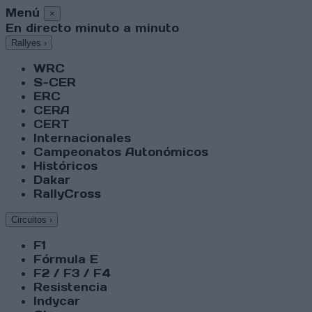
Menú
×
En directo minuto a minuto
Rallyes
›
WRC
S-CER
ERC
CERA
CERT
Internacionales
Campeonatos Autonómicos
Históricos
Dakar
RallyCross
Circuitos
›
F1
Fórmula E
F2 / F3 / F4
Resistencia
Indycar