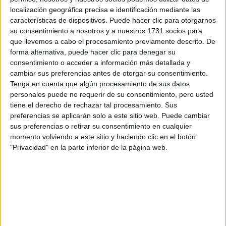
Otros
localización geográfica precisa e identificación mediante las
características de dispositivos. Puede hacer clic para otorgarnos
Producto
su consentimiento a nosotros y a nuestros 1731 socios para
que llevemos a cabo el procesamiento previamente descrito. De
Producto
forma alternativa, puede hacer clic para denegar su
consentimiento o acceder a información más detallada y
Web pensada para poder ofrecer diferentes
cambiar sus preferencias antes de otorgar su consentimiento.
productos propios y ajenos para que los
Tenga en cuenta que algún procesamiento de sus datos
aficionados los puedan adquirir
personales puede no requerir de su consentimiento, pero usted
tiene el derecho de rechazar tal procesamiento. Sus
Divulgación
preferencias se aplicarán solo a este sitio web. Puede cambiar
Dossier
sus preferencias o retirar su consentimiento en cualquier
Webs
momento volviendo a este sitio y haciendo clic en el botón
Comunicados
"Privacidad" en la parte inferior de la página web.
Fotografía
Vídeos (on boards)
Redes Sociales
2026 Revista Scratch |
Contacto
|
Aviso legal
y política de privacidad