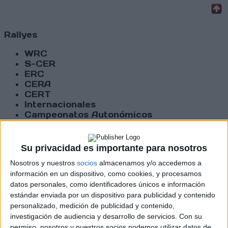
Rallyes
WRC
S-CER
ERC
CERA
CERT
Internacionales
Campeonatos Autonómicos
Históricos
Dakar
RallyCross
Su privacidad es importante para nosotros
Nosotros y nuestros
socios
almacenamos y/o accedemos a
Circuitos
información en un dispositivo, como cookies, y procesamos
datos personales, como identificadores únicos e información
F1
Fórmula E
estándar enviada por un dispositivo para publicidad y contenido
F2 / F3 / F4
personalizado, medición de publicidad y contenido,
Resistencia
investigación de audiencia y desarrollo de servicios.
Con su
Indycar
permiso, nosotros y nuestros socios podemos utilizar datos de