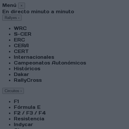
Menú
×
En directo minuto a minuto
Rallyes
›
WRC
S-CER
ERC
CERA
CERT
Internacionales
Campeonatos Autonómicos
Históricos
Dakar
RallyCross
Circuitos
›
F1
Fórmula E
F2 / F3 / F4
Resistencia
Indycar