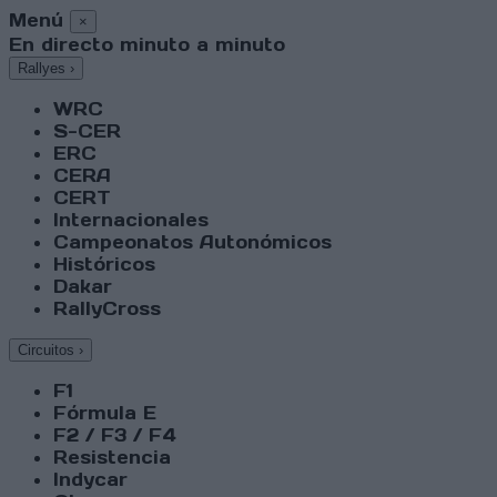
Menú
×
En directo minuto a minuto
Rallyes
›
WRC
S-CER
ERC
CERA
CERT
Internacionales
Campeonatos Autonómicos
Históricos
Dakar
RallyCross
Circuitos
›
F1
Fórmula E
F2 / F3 / F4
Resistencia
Indycar