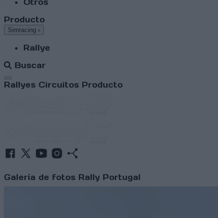
Otros
Producto
Simracing
›
Rallye
Buscar
Abrir menú
Rallyes
Circuitos
Producto
Galería de fotos Rally Portugal