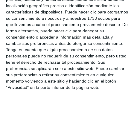
Otros
localización geográfica precisa e identificación mediante las
características de dispositivos. Puede hacer clic para otorgarnos
Producto
su consentimiento a nosotros y a nuestros 1733 socios para
que llevemos a cabo el procesamiento previamente descrito. De
Producto
forma alternativa, puede hacer clic para denegar su
consentimiento o acceder a información más detallada y
Web pensada para poder ofrecer diferentes
cambiar sus preferencias antes de otorgar su consentimiento.
productos propios y ajenos para que los
Tenga en cuenta que algún procesamiento de sus datos
aficionados los puedan adquirir
personales puede no requerir de su consentimiento, pero usted
tiene el derecho de rechazar tal procesamiento. Sus
Divulgación
preferencias se aplicarán solo a este sitio web. Puede cambiar
Dossier
sus preferencias o retirar su consentimiento en cualquier
Webs
momento volviendo a este sitio y haciendo clic en el botón
Comunicados
"Privacidad" en la parte inferior de la página web.
Fotografía
Vídeos (on boards)
Redes Sociales
2026 Revista Scratch |
Contacto
|
Aviso legal
y política de privacidad