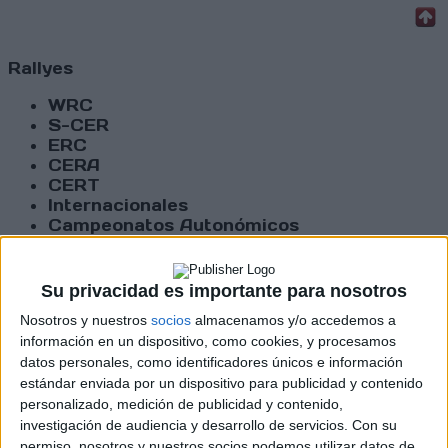
Rallyes
WRC
S-CER
ERC
CERA
CERT
Internacionales
Campeonatos Autonómicos
Históricos
Dakar
RallyCross
Su privacidad es importante para nosotros
Nosotros y nuestros
socios
almacenamos y/o accedemos a
Circuitos
información en un dispositivo, como cookies, y procesamos
datos personales, como identificadores únicos e información
F1
Fórmula E
estándar enviada por un dispositivo para publicidad y contenido
F2 / F3 / F4
personalizado, medición de publicidad y contenido,
Resistencia
investigación de audiencia y desarrollo de servicios.
Con su
Indycar
permiso, nosotros y nuestros socios podemos utilizar datos de