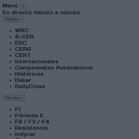
Menú
×
En directo minuto a minuto
Rallyes
›
WRC
S-CER
ERC
CERA
CERT
Internacionales
Campeonatos Autonómicos
Históricos
Dakar
RallyCross
Circuitos
›
F1
Fórmula E
F2 / F3 / F4
Resistencia
Indycar