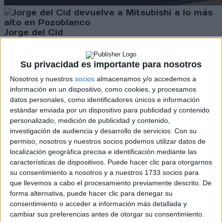
Jorge del Cid
Jorge del Cid devuelve a Mitsubishi a lo más
alto en Pozoblanco
Su privacidad es importante para nosotros
David Durán
Nosotros y nuestros
socios
almacenamos y/o accedemos a
información en un dispositivo, como cookies, y procesamos
datos personales, como identificadores únicos e información
estándar enviada por un dispositivo para publicidad y contenido
Álex Villanueva
personalizado, medición de publicidad y contenido,
investigación de audiencia y desarrollo de servicios.
Con su
Villanueva y Del Cid se lanzan a por la
permiso, nosotros y nuestros socios podemos utilizar datos de
victoria en Pozoblanco
localización geográfica precisa e identificación mediante las
David Durán
características de dispositivos. Puede hacer clic para otorgarnos
su consentimiento a nosotros y a nuestros 1733 socios para
que llevemos a cabo el procesamiento previamente descrito. De
forma alternativa, puede hacer clic para denegar su
Jorge del Cid
consentimiento o acceder a información más detallada y
Excelente pódium de Jorge Del Cid en
cambiar sus preferencias antes de otorgar su consentimiento.