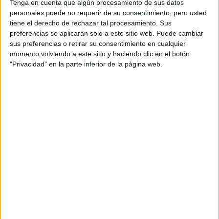
Extremadura
Tenga en cuenta que algún procesamiento de sus datos
personales puede no requerir de su consentimiento, pero usted
Press
tiene el derecho de rechazar tal procesamiento. Sus
preferencias se aplicarán solo a este sitio web. Puede cambiar
sus preferencias o retirar su consentimiento en cualquier
momento volviendo a este sitio y haciendo clic en el botón
Jorge del Cid
"Privacidad" en la parte inferior de la página web.
El Rallye Ciutat de Cervera próxima prueba
para el equipo La Rana Mary
Press
Jorge del Cid
Jorge del Cid triunfa en Lanzarote
David Garnés
José A. Suárez
Regreso del Nacional de Tierra en Cervera
David Garnés