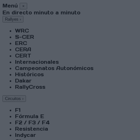
Menú
×
En directo minuto a minuto
Rallyes
›
WRC
S-CER
ERC
CERA
CERT
Internacionales
Campeonatos Autonómicos
Históricos
Dakar
RallyCross
Circuitos
›
F1
Fórmula E
F2 / F3 / F4
Resistencia
Indycar