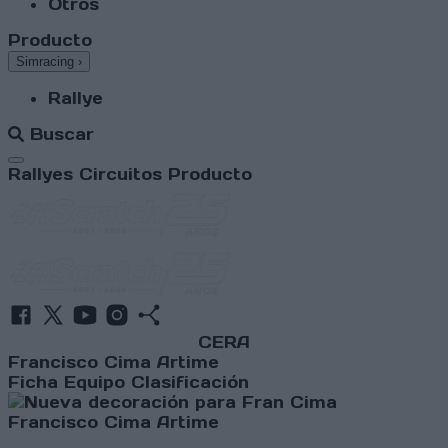
Otros
Producto
Simracing
›
Rallye
Buscar
Abrir menú
Rallyes
Circuitos
Producto
CERA
Francisco Cima Artime
Ficha
Equipo
Clasificación
Francisco Cima Artime