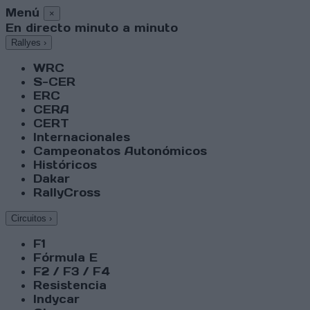
Menú
×
En directo minuto a minuto
Rallyes
›
WRC
S-CER
ERC
CERA
CERT
Internacionales
Campeonatos Autonómicos
Históricos
Dakar
RallyCross
Circuitos
›
F1
Fórmula E
F2 / F3 / F4
Resistencia
Indycar