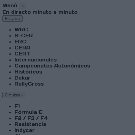
Menú
×
En directo minuto a minuto
Rallyes
›
WRC
S-CER
ERC
CERA
CERT
Internacionales
Campeonatos Autonómicos
Históricos
Dakar
RallyCross
Circuitos
›
F1
Fórmula E
F2 / F3 / F4
Resistencia
Indycar