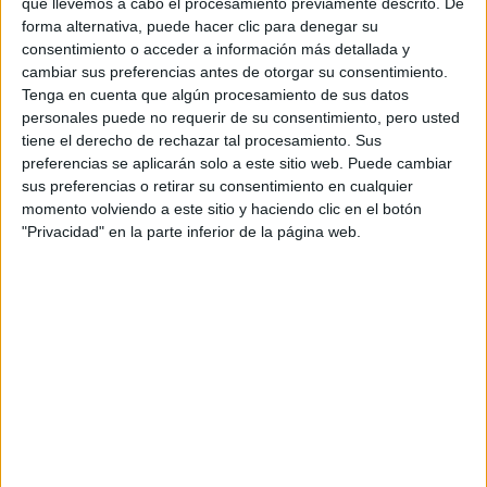
‘pretemporada’ de Emma Falcón con su
que llevemos a cabo el procesamiento previamente descrito. De
nuevo Citroën C3 R5
forma alternativa, puede hacer clic para denegar su
consentimiento o acceder a información más detallada y
Press
cambiar sus preferencias antes de otorgar su consentimiento.
Tenga en cuenta que algún procesamiento de sus datos
personales puede no requerir de su consentimiento, pero usted
tiene el derecho de rechazar tal procesamiento. Sus
Emma Falcón
preferencias se aplicarán solo a este sitio web. Puede cambiar
Emma Falcón disputará el Rallye Sierra
sus preferencias o retirar su consentimiento en cualquier
Morena con su Citroën C3 R5
momento volviendo a este sitio y haciendo clic en el botón
"Privacidad" en la parte inferior de la página web.
David Durán
Emma Falcón
El Citroën C3 R5 de Emma Falcón ya está
listo para su debut
Rubén Otero