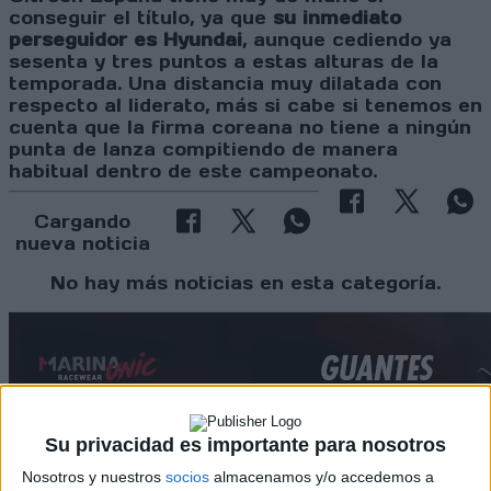
conseguir el título, ya que
su inmediato
perseguidor es Hyundai
, aunque cediendo ya
sesenta y tres puntos a estas alturas de la
temporada. Una distancia muy dilatada con
respecto al liderato, más si cabe si tenemos en
cuenta que la firma coreana no tiene a ningún
punta de lanza compitiendo de manera
habitual dentro de este campeonato.
Cargando
nueva noticia
No hay más noticias en esta categoría.
Su privacidad es importante para nosotros
Nosotros y nuestros
socios
almacenamos y/o accedemos a