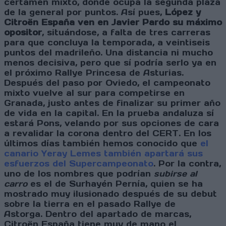
certamen mixto, donde ocupa la segunda plaza
de la general por puntos. Así pues,
López y
Citroën España ven en Javier Pardo su máximo
opositor
, situándose, a falta de tres carreras
para que concluya la temporada, a veintiseis
puntos del madrileño. Una distancia ni mucho
menos decisiva, pero que sí podría serlo ya en
el próximo Rallye Princesa de Asturias.
Después del paso por Oviedo, el campeonato
mixto vuelve al sur para competirse en
Granada, justo antes de finalizar su primer año
de vida en la capital. En la prueba andaluza sí
estará Pons, velando por sus opciones de cara
a revalidar la corona dentro del CERT. En los
últimos días también hemos conocido que
el
canario Yeray Lemes también apartará sus
esfuerzos del Supercampeonato
. Por la contra,
uno de los nombres que podrían
subirse al
carro
es el de Surhayén Pernía, quien se ha
mostrado muy ilusionado después de su debut
sobre la tierra en el pasado Rallye de
Astorga. Dentro del apartado de marcas,
Citroën España tiene muy de mano el