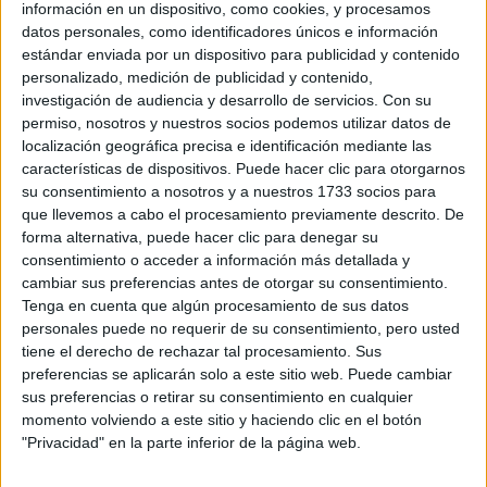
Rallyes
información en un dispositivo, como cookies, y procesamos
datos personales, como identificadores únicos e información
WRC
estándar enviada por un dispositivo para publicidad y contenido
S-CER
personalizado, medición de publicidad y contenido,
ERC
investigación de audiencia y desarrollo de servicios.
Con su
CERA
permiso, nosotros y nuestros socios podemos utilizar datos de
CERT
localización geográfica precisa e identificación mediante las
Internacionales
características de dispositivos. Puede hacer clic para otorgarnos
Campeonatos Autonómicos
su consentimiento a nosotros y a nuestros 1733 socios para
Históricos
que llevemos a cabo el procesamiento previamente descrito. De
Dakar
forma alternativa, puede hacer clic para denegar su
RallyCross
consentimiento o acceder a información más detallada y
cambiar sus preferencias antes de otorgar su consentimiento.
Circuitos
Tenga en cuenta que algún procesamiento de sus datos
F1
personales puede no requerir de su consentimiento, pero usted
Fórmula E
tiene el derecho de rechazar tal procesamiento. Sus
F2 / F3 / F4
preferencias se aplicarán solo a este sitio web. Puede cambiar
Resistencia
sus preferencias o retirar su consentimiento en cualquier
Indycar
momento volviendo a este sitio y haciendo clic en el botón
Otros
"Privacidad" en la parte inferior de la página web.
Producto