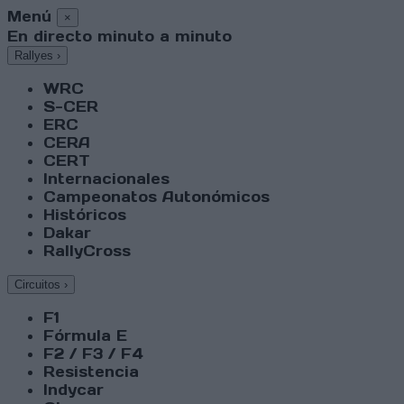
Menú
×
En directo minuto a minuto
Rallyes
›
WRC
S-CER
ERC
CERA
CERT
Internacionales
Campeonatos Autonómicos
Históricos
Dakar
RallyCross
Circuitos
›
F1
Fórmula E
F2 / F3 / F4
Resistencia
Indycar