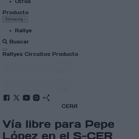
Otros
Producto
Simracing
›
Rallye
Buscar
Abrir menú
Rallyes
Circuitos
Producto
CERA
Vía libre para Pepe
López en el S-CER