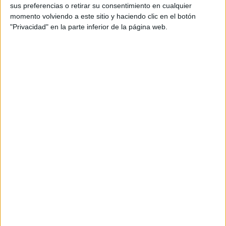
sus preferencias o retirar su consentimiento en cualquier
productos propios y ajenos para que los
momento volviendo a este sitio y haciendo clic en el botón
aficionados los puedan adquirir
"Privacidad" en la parte inferior de la página web.
Divulgación
Dossier
Webs
Comunicados
Fotografía
Vídeos (on boards)
Redes Sociales
2026 Revista Scratch |
Contacto
|
Aviso legal
y política de privacidad
Update CMP