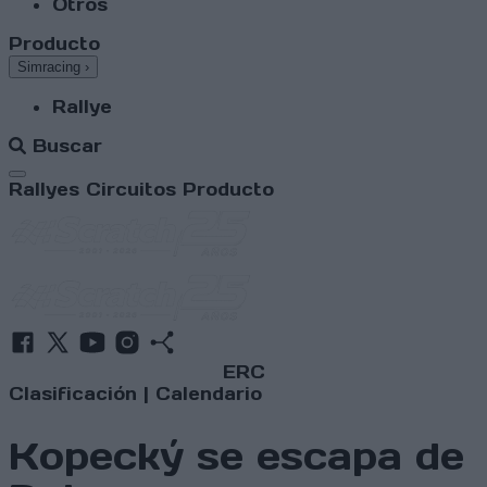
Otros
Producto
Simracing
›
Rallye
Buscar
Abrir menú
Rallyes
Circuitos
Producto
ERC
Clasificación
|
Calendario
Kopecký se escapa de