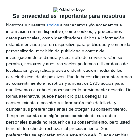
ERC
CERA
CERT
Su privacidad es importante para nosotros
Internacionales
Nosotros y nuestros
socios
almacenamos y/o accedemos a
Campeonatos Autonómicos
información en un dispositivo, como cookies, y procesamos
Históricos
datos personales, como identificadores únicos e información
Dakar
estándar enviada por un dispositivo para publicidad y contenido
RallyCross
personalizado, medición de publicidad y contenido,
investigación de audiencia y desarrollo de servicios.
Con su
Circuitos
permiso, nosotros y nuestros socios podemos utilizar datos de
F1
localización geográfica precisa e identificación mediante las
Fórmula E
características de dispositivos. Puede hacer clic para otorgarnos
F2 / F3 / F4
su consentimiento a nosotros y a nuestros 1733 socios para
Resistencia
que llevemos a cabo el procesamiento previamente descrito. De
Indycar
forma alternativa, puede hacer clic para denegar su
Otros
consentimiento o acceder a información más detallada y
cambiar sus preferencias antes de otorgar su consentimiento.
Producto
Tenga en cuenta que algún procesamiento de sus datos
personales puede no requerir de su consentimiento, pero usted
Producto
tiene el derecho de rechazar tal procesamiento. Sus
preferencias se aplicarán solo a este sitio web. Puede cambiar
Web pensada para poder ofrecer diferentes