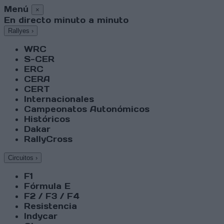
Menú
×
En directo minuto a minuto
Rallyes
›
WRC
S-CER
ERC
CERA
CERT
Internacionales
Campeonatos Autonómicos
Históricos
Dakar
RallyCross
Circuitos
›
F1
Fórmula E
F2 / F3 / F4
Resistencia
Indycar