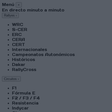
Menú
×
En directo minuto a minuto
Rallyes
›
WRC
S-CER
ERC
CERA
CERT
Internacionales
Campeonatos Autonómicos
Históricos
Dakar
RallyCross
Circuitos
›
F1
Fórmula E
F2 / F3 / F4
Resistencia
Indycar