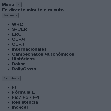
Menú
×
En directo minuto a minuto
Rallyes
›
WRC
S-CER
ERC
CERA
CERT
Internacionales
Campeonatos Autonómicos
Históricos
Dakar
RallyCross
Circuitos
›
F1
Fórmula E
F2 / F3 / F4
Resistencia
Indycar