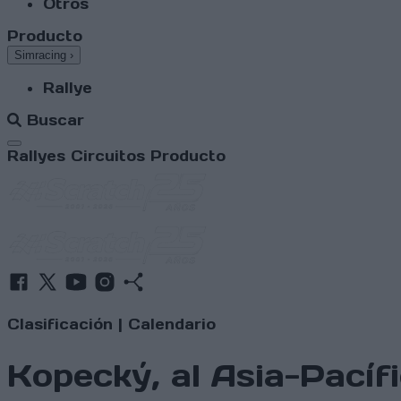
Otros
Producto
Simracing
›
Rallye
Buscar
Abrir menú
Rallyes
Circuitos
Producto
Clasificación
|
Calendario
Kopecký, al Asia-Pacíf