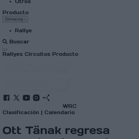
Otros
Producto
Simracing
›
Rallye
Buscar
Abrir menú
Rallyes
Circuitos
Producto
WRC
Clasificación
|
Calendario
Ott Tänak regresa