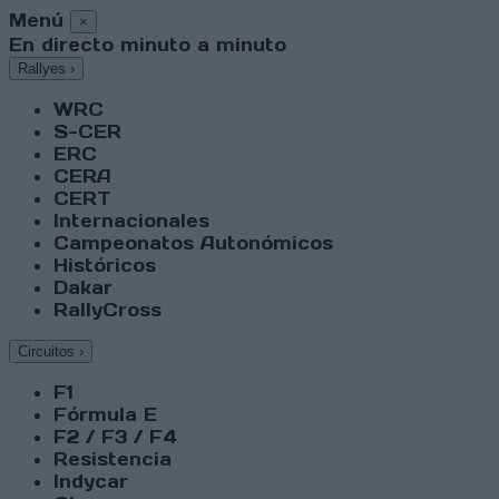
Menú
×
En directo minuto a minuto
Rallyes
›
WRC
S-CER
ERC
CERA
CERT
Internacionales
Campeonatos Autonómicos
Históricos
Dakar
RallyCross
Circuitos
›
F1
Fórmula E
F2 / F3 / F4
Resistencia
Indycar