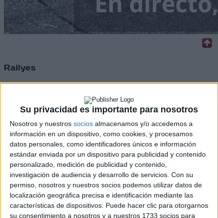
Rallyes
WRC
S-CER
ERC
Su privacidad es importante para nosotros
CERA
Nosotros y nuestros
socios
almacenamos y/o accedemos a
CERT
Internacionales
información en un dispositivo, como cookies, y procesamos
Campeonatos Autonómicos
datos personales, como identificadores únicos e información
Históricos
estándar enviada por un dispositivo para publicidad y contenido
Dakar
personalizado, medición de publicidad y contenido,
RallyCross
investigación de audiencia y desarrollo de servicios.
Con su
permiso, nosotros y nuestros socios podemos utilizar datos de
Circuitos
localización geográfica precisa e identificación mediante las
características de dispositivos. Puede hacer clic para otorgarnos
F1
su consentimiento a nosotros y a nuestros 1733 socios para