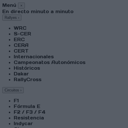
Menú
×
En directo minuto a minuto
Rallyes
›
WRC
S-CER
ERC
CERA
CERT
Internacionales
Campeonatos Autonómicos
Históricos
Dakar
RallyCross
Circuitos
›
F1
Fórmula E
F2 / F3 / F4
Resistencia
Indycar