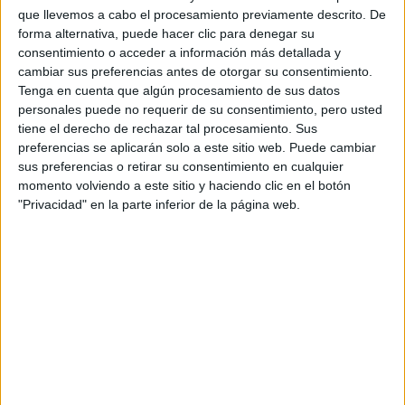
Fórmula E
que llevemos a cabo el procesamiento previamente descrito. De
F2 / F3 / F4
forma alternativa, puede hacer clic para denegar su
Resistencia
consentimiento o acceder a información más detallada y
Indycar
cambiar sus preferencias antes de otorgar su consentimiento.
Otros
Tenga en cuenta que algún procesamiento de sus datos
personales puede no requerir de su consentimiento, pero usted
Producto
tiene el derecho de rechazar tal procesamiento. Sus
preferencias se aplicarán solo a este sitio web. Puede cambiar
Producto
sus preferencias o retirar su consentimiento en cualquier
Web pensada para poder ofrecer diferentes
momento volviendo a este sitio y haciendo clic en el botón
productos propios y ajenos para que los
"Privacidad" en la parte inferior de la página web.
aficionados los puedan adquirir
Divulgación
Dossier
Webs
Comunicados
Fotografía
Vídeos (on boards)
Redes Sociales