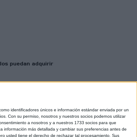
los puedan adquirir
mo identificadores únicos e información estándar enviada por un
ios.
Con su permiso, nosotros y nuestros socios podemos utilizar
 consentimiento a nosotros y a nuestros 1733 socios para que
 privacidad
 a información más detallada y cambiar sus preferencias antes de
o usted tiene el derecho de rechazar tal procesamiento. Sus