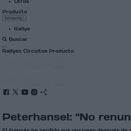
Otros
Producto
Simracing
›
Rallye
Buscar
Abrir menú
Rallyes
Circuitos
Producto
Peterhansel: "No renu
El francés ha perdido sus opciones después de 