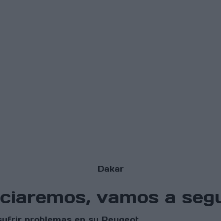
Dakar
nciaremos, vamos a segu
sufrir problemas en su Peugeot