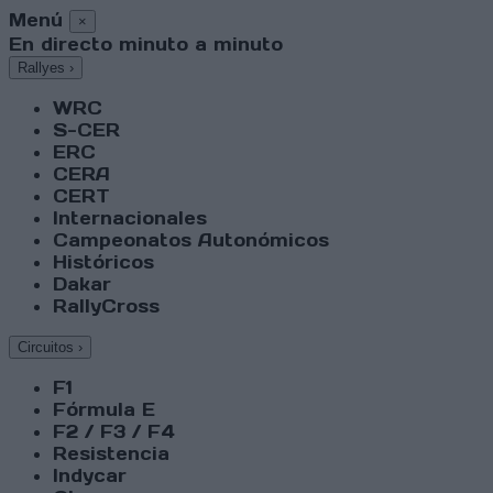
Menú
×
En directo minuto a minuto
Rallyes
›
WRC
S-CER
ERC
CERA
CERT
Internacionales
Campeonatos Autonómicos
Históricos
Dakar
RallyCross
Circuitos
›
F1
Fórmula E
F2 / F3 / F4
Resistencia
Indycar