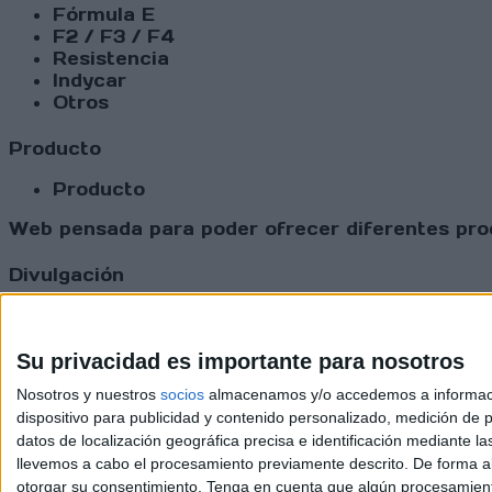
Fórmula E
F2 / F3 / F4
Resistencia
Indycar
Otros
Producto
Producto
Web pensada para poder ofrecer diferentes prod
Divulgación
Dossier
Webs
Comunicados
Su privacidad es importante para nosotros
Fotografía
Nosotros y nuestros
socios
almacenamos y/o accedemos a información
Vídeos (on boards)
dispositivo para publicidad y contenido personalizado, medición de pu
Redes Sociales
datos de localización geográfica precisa e identificación mediante l
2026 Revi
llevemos a cabo el procesamiento previamente descrito. De forma al
otorgar su consentimiento.
Tenga en cuenta que algún procesamiento