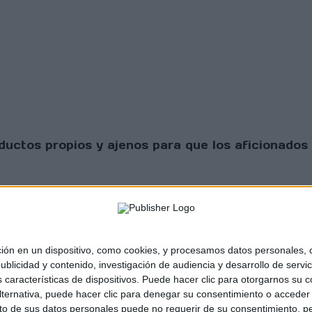
uctos propios y ajenos para que los aficionados 
 en un dispositivo, como cookies, y procesamos datos personales, co
blicidad y contenido, investigación de audiencia y desarrollo de servic
as características de dispositivos. Puede hacer clic para otorgarnos su
sta Scratch |
Contacto
|
Aviso legal y política de
ternativa, puede hacer clic para denegar su consentimiento o acceder
 de sus datos personales puede no requerir de su consentimiento, per